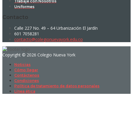
Trabaje con Nosotros
Uniformes
Contacto
Calle 227 No. 49 – 64 Urbanización El Jardín
601 7058281
contacto@colegionuevayork.edu.co
Copyright © 2026 Colegio Nueva York
Noticias
Cómo llegar
Contáctenos
Condiciones
Política de tratamiento de datos personales
Línea ética
Sign In
La contraseña debe tener un mínimo