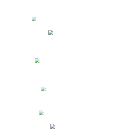
Estudiantes
Phidias
Biblioteca CNY
Cronograma de evaluaciones
Manual de Convivencia
Resultados Pruebas Saber