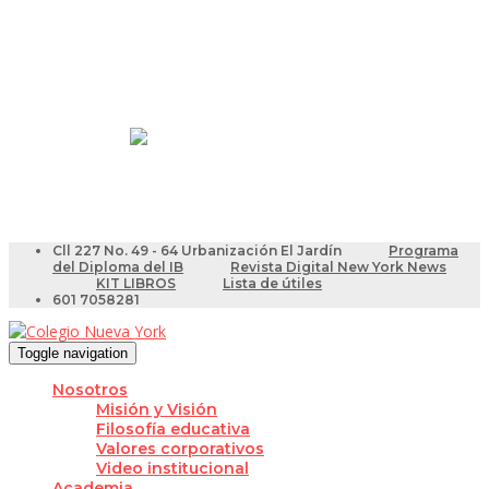
Resultados Pruebas Saber
Videotutoriales para Docentes
Cll 227 No. 49 - 64 Urbanización El Jardín
Programa
del Diploma del IB
Revista Digital New York News
KIT LIBROS
Lista de útiles
601 7058281
Toggle navigation
Nosotros
Misión y Visión
Filosofía educativa
Valores corporativos
Video institucional
Academia