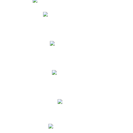
Phidias
Correo para Docentes
Biblioteca CNY
Cronograma
INEWS