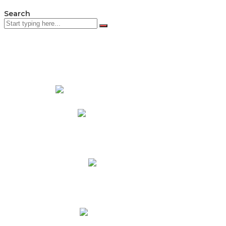
Search
PADRES DE FAMILIA
Padres CNY Online
Circulares a Padres
Cronograma