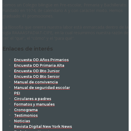
Somos un Colegio bilingüe en Pre-escolar, Primaria y Bachillerato.
Fundado en 1974, de calendario A y con carácter mixto. Hemos
graduado 41 promociones.
La filosofía que orienta nuestra labor está enmarcada dentro de la
sigla RAAAASFADIAT-CIPE, en la cual resumimos nuestra razón de
ser: el “qué”, el “cómo” y el “para qué”.
Enlaces de interés
Encuesta OD Años Primarios
Encuesta OD Primaria Alta
Encuesta OD Bto Junior
Encuesta OD Bto Senior
Manual de convivencia
Manual de seguridad escolar
PEI
Circulares a padres
Formatos y manuales
Cronograma
Testimonios
Noticias
Revista Digital New York News