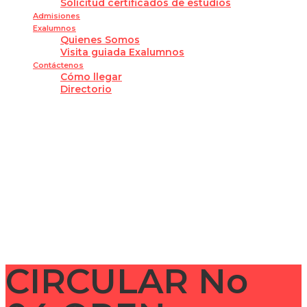
Solicitud certificados de estudios
Admisiones
Exalumnos
Quienes Somos
Visita guiada Exalumnos
Contáctenos
Cómo llegar
Directorio
¿Tienes alguna pregunta?
Enviar la consulta
Mensaje enviado
Cerrar
CIRCULAR No