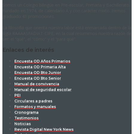
Somos un Colegio bilingüe en Pre-escolar, Primaria y Bachillerato.
Fundado en 1974, de calendario A y con carácter mixto. Hemos
graduado 41 promociones.
La filosofía que orienta nuestra labor está enmarcada dentro de la
sigla RAAAASFADIAT-CIPE, en la cual resumimos nuestra razón de
ser: el “qué”, el “cómo” y el “para qué”.
Enlaces de interés
Encuesta OD Años Primarios
Encuesta OD Primaria Alta
Encuesta OD Bto Junior
Encuesta OD Bto Senior
Manual de convivencia
Manual de seguridad escolar
PEI
Circulares a padres
Formatos y manuales
Cronograma
Testimonios
Noticias
Revista Digital New York News