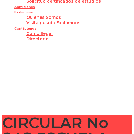
Solicitud certificados de estudios
Admisiones
Exalumnos
Quienes Somos
Visita guiada Exalumnos
Contáctenos
Cómo llegar
Directorio
¿Tienes alguna pregunta?
Enviar la consulta
Mensaje enviado
Cerrar
CIRCULAR No