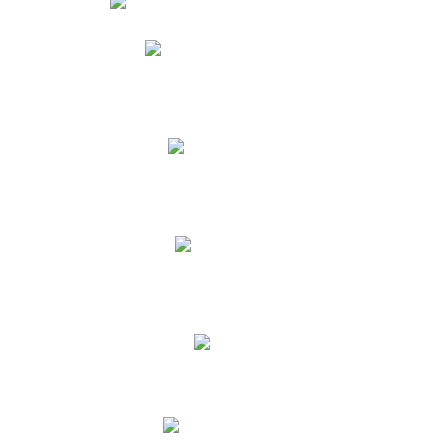
Phidias
Correo para Docentes
Biblioteca CNY
Cronograma
INEWS