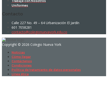
Trabaje con Nosotros
Uniformes
Contacto
Calle 227 No. 49 – 64 Urbanización El Jardín
601 7058281
contacto@colegionuevayork.edu.co
Copyright © 2026 Colegio Nueva York
Noticias
Cómo llegar
Contáctenos
Condiciones
Política de tratamiento de datos personales
Línea ética
Sign In
La contraseña debe tener un mínimo