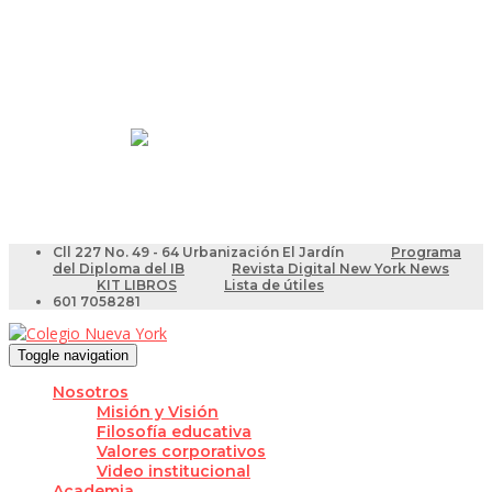
Resultados Pruebas Saber
Videotutoriales para Docentes
Cll 227 No. 49 - 64 Urbanización El Jardín
Programa
del Diploma del IB
Revista Digital New York News
KIT LIBROS
Lista de útiles
601 7058281
Toggle navigation
Nosotros
Misión y Visión
Filosofía educativa
Valores corporativos
Video institucional
Academia