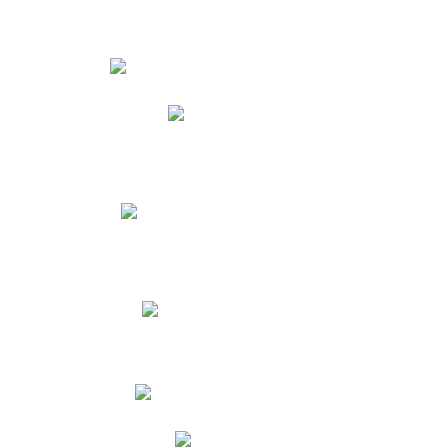
Estudiantes
Phidias
Biblioteca CNY
Cronograma de evaluaciones
Manual de Convivencia
Resultados Pruebas Saber