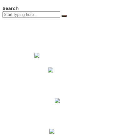
Search
PADRES DE FAMILIA
Padres CNY Online
Circulares a Padres
Cronograma