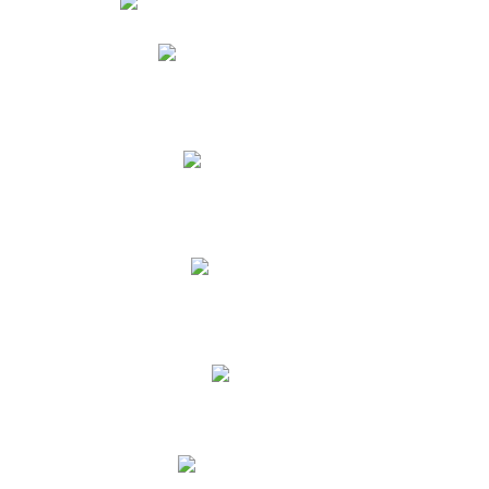
Phidias
Correo para Docentes
Biblioteca CNY
Cronograma
INEWS