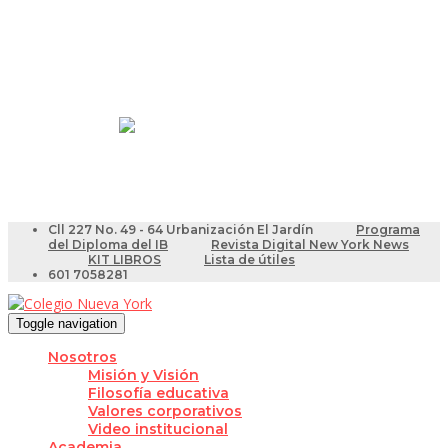
Resultados Pruebas Saber
Videotutoriales para Docentes
Cll 227 No. 49 - 64 Urbanización El Jardín
Programa
del Diploma del IB
Revista Digital New York News
KIT LIBROS
Lista de útiles
601 7058281
Toggle navigation
Nosotros
Misión y Visión
Filosofía educativa
Valores corporativos
Video institucional
Academia