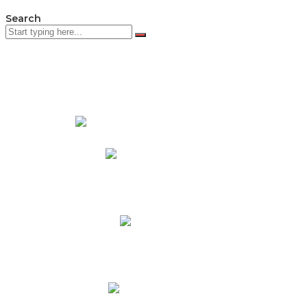
Search
PADRES DE FAMILIA
Padres CNY Online
Circulares a Padres
Cronograma