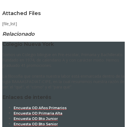
Attached Files
[file_list]
Relacionado
Colegio Nueva York
Somos un Colegio bilingüe en Pre-escolar, Primaria y Bachillerato.
Fundado en 1974, de calendario A y con carácter mixto. Hemos
graduado 41 promociones.
La filosofía que orienta nuestra labor está enmarcada dentro de la
sigla RAAAASFADIAT-CIPE, en la cual resumimos nuestra razón de
ser: el “qué”, el “cómo” y el “para qué”.
Enlaces de interés
Encuesta OD Años Primarios
Encuesta OD Primaria Alta
Encuesta OD Bto Junior
Encuesta OD Bto Senior