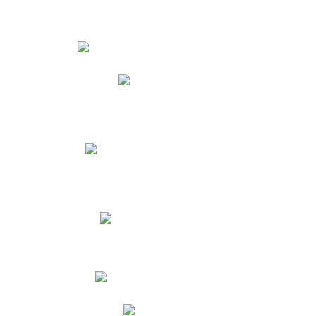
Estudiantes
Phidias
Biblioteca CNY
Cronograma de evaluaciones
Manual de Convivencia
Resultados Pruebas Saber