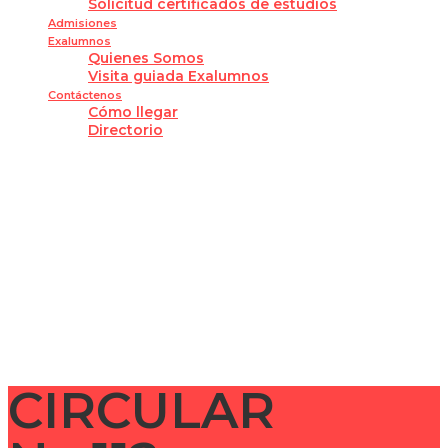
Solicitud certificados de estudios
Admisiones
Exalumnos
Quienes Somos
Visita guiada Exalumnos
Contáctenos
Cómo llegar
Directorio
¿Tienes alguna pregunta?
Enviar la consulta
Mensaje enviado
Cerrar
CIRCULAR