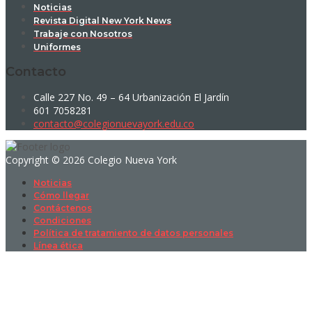
Noticias
Revista Digital New York News
Trabaje con Nosotros
Uniformes
Contacto
Calle 227 No. 49 – 64 Urbanización El Jardín
601 7058281
contacto@colegionuevayork.edu.co
Copyright © 2026 Colegio Nueva York
Noticias
Cómo llegar
Contáctenos
Condiciones
Política de tratamiento de datos personales
Línea ética
Sign In