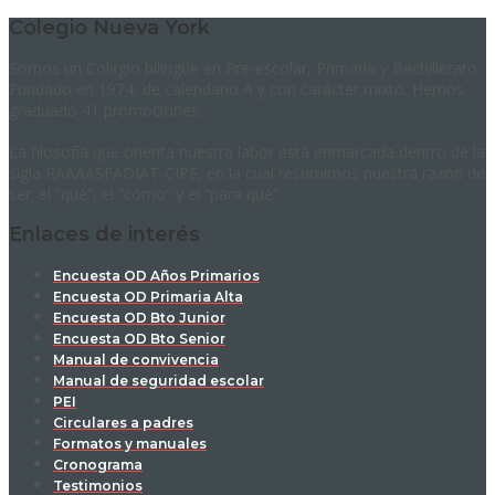
Colegio Nueva York
Somos un Colegio bilingüe en Pre-escolar, Primaria y Bachillerato.
Fundado en 1974, de calendario A y con carácter mixto. Hemos
graduado 41 promociones.
La filosofía que orienta nuestra labor está enmarcada dentro de la
sigla RAAAASFADIAT-CIPE, en la cual resumimos nuestra razón de
ser: el “qué”, el “cómo” y el “para qué”.
Enlaces de interés
Encuesta OD Años Primarios
Encuesta OD Primaria Alta
Encuesta OD Bto Junior
Encuesta OD Bto Senior
Manual de convivencia
Manual de seguridad escolar
PEI
Circulares a padres
Formatos y manuales
Cronograma
Testimonios