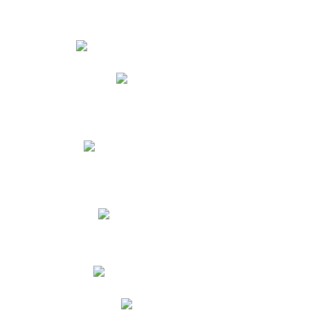
Estudiantes
Phidias
Biblioteca CNY
Cronograma de evaluaciones
Manual de Convivencia
Resultados Pruebas Saber