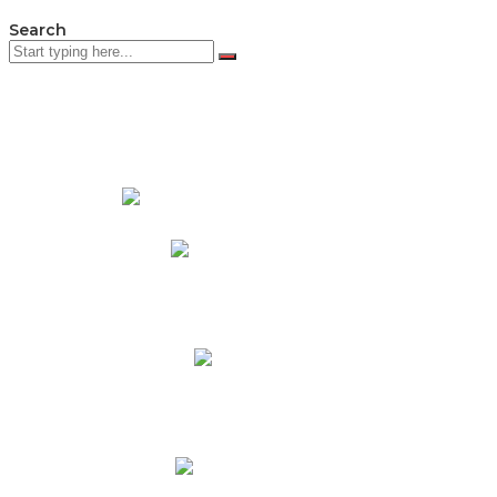
Search
PADRES DE FAMILIA
Padres CNY Online
Circulares a Padres
Cronograma