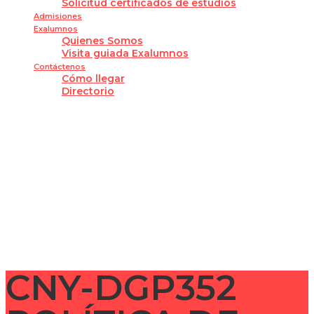
Solicitud certificados de estudios
Admisiones
Exalumnos
Quienes Somos
Visita guiada Exalumnos
Contáctenos
Cómo llegar
Directorio
¿Tienes alguna pregunta?
Enviar la consulta
Mensaje enviado
Cerrar
CNY-DGP352