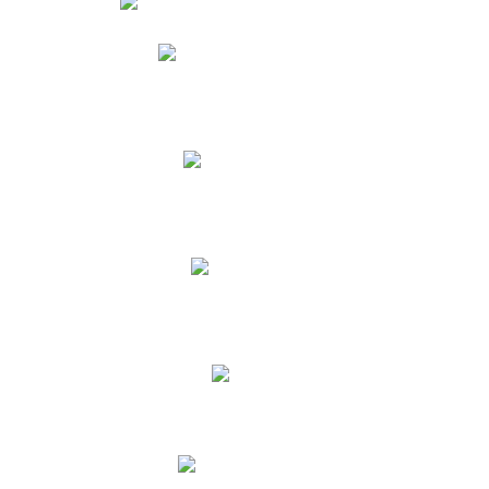
Phidias
Correo para Docentes
Biblioteca CNY
Cronograma
INEWS