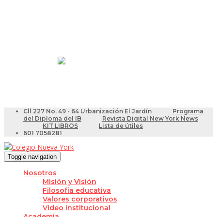
Resultados Pruebas Saber
Videotutoriales para Docentes
Cll 227 No. 49 - 64 Urbanización El Jardín
Programa
del Diploma del IB
Revista Digital New York News
KIT LIBROS
Lista de útiles
601 7058281
Toggle navigation
Nosotros
Misión y Visión
Filosofía educativa
Valores corporativos
Video institucional
Academia