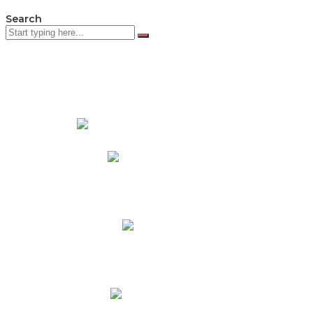
Search
PADRES DE FAMILIA
Padres CNY Online
Circulares a Padres
Cronograma