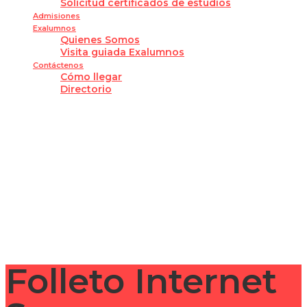
Solicitud certificados de estudios
Admisiones
Exalumnos
Quienes Somos
Visita guiada Exalumnos
Contáctenos
Cómo llegar
Directorio
¿Tienes alguna pregunta?
Enviar la consulta
Mensaje enviado
Cerrar
Folleto Internet