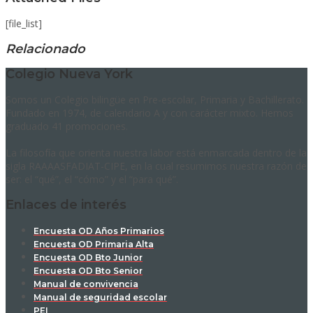
[file_list]
Relacionado
Colegio Nueva York
Somos un Colegio bilingüe en Pre-escolar, Primaria y Bachillerato.
Fundado en 1974, de calendario A y con carácter mixto. Hemos
graduado 41 promociones.
La filosofía que orienta nuestra labor está enmarcada dentro de la
sigla RAAAASFADIAT-CIPE, en la cual resumimos nuestra razón de
ser: el “qué”, el “cómo” y el “para qué”.
Enlaces de interés
Encuesta OD Años Primarios
Encuesta OD Primaria Alta
Encuesta OD Bto Junior
Encuesta OD Bto Senior
Manual de convivencia
Manual de seguridad escolar
PEI