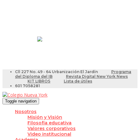
Resultados Pruebas Saber
Videotutoriales para Docentes
Cll 227 No. 49 - 64 Urbanización El Jardín
Programa
del Diploma del IB
Revista Digital New York News
KIT LIBROS
Lista de útiles
601 7058281
Toggle navigation
Nosotros
Misión y Visión
Filosofía educativa
Valores corporativos
Video institucional
Academia