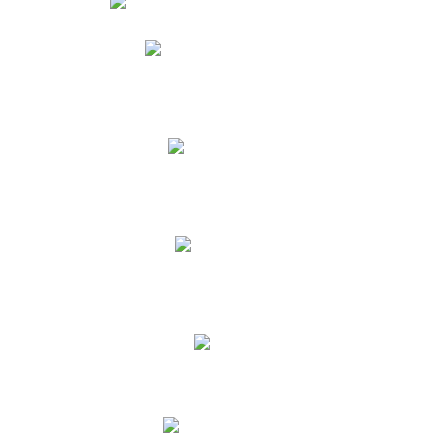
Phidias
Correo para Docentes
Biblioteca CNY
Cronograma
INEWS