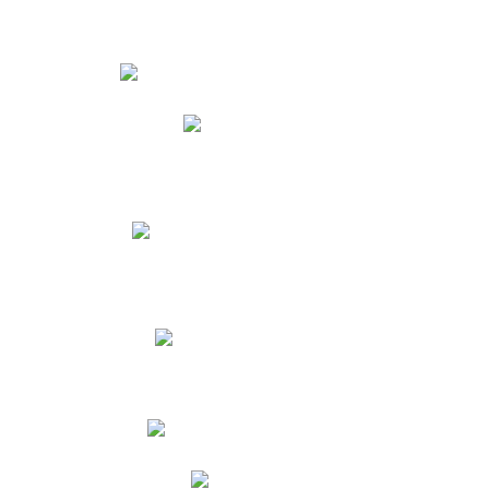
Estudiantes
Phidias
Biblioteca CNY
Cronograma de evaluaciones
Manual de Convivencia
Resultados Pruebas Saber