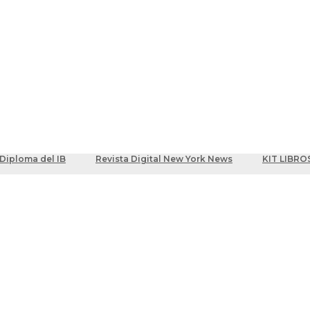
ber
centes
Diploma del IB
Revista Digital New York News
KIT LIBRO