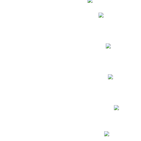
Phidias
Correo para Docent
Biblioteca CNY
Cronograma
INEWS