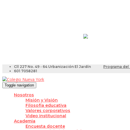
Resultados Pruebas Sa
Videotutoriales para Do
Cll 227 No. 49 - 64 Urbanización El Jardín
Programa del 
601 7058281
Toggle navigation
Nosotros
Misión y Visión
Filosofía educativa
Valores corporativos
Video institucional
Academia
Encuesta docente