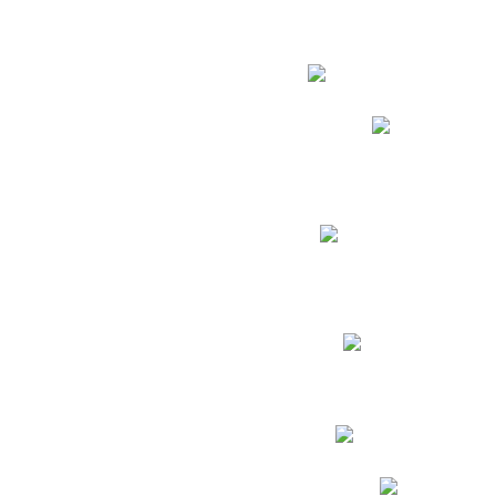
Estudian
Phidias
Biblioteca CNY
Cronograma de evaluac
Manual de Convivenc
Resultados Pruebas Sa