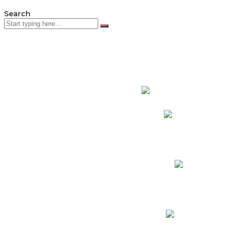
Search
PADRES DE F
Padres CNY Online
Circulares a Padres
Cronograma