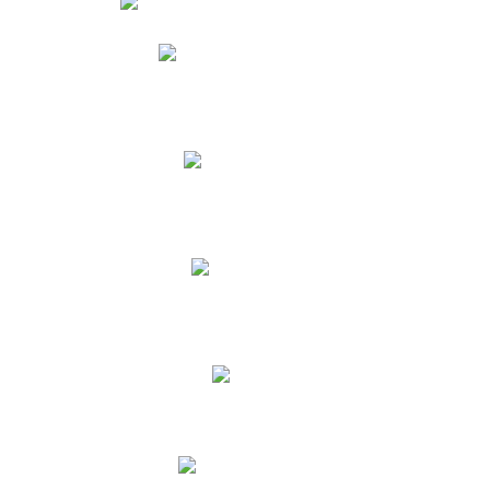
Phidias
Correo para Docentes
Biblioteca CNY
Cronograma
INEWS