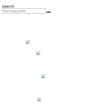
Search
PADRES DE FAMILIA
Padres CNY Online
Circulares a Padres
Cronograma