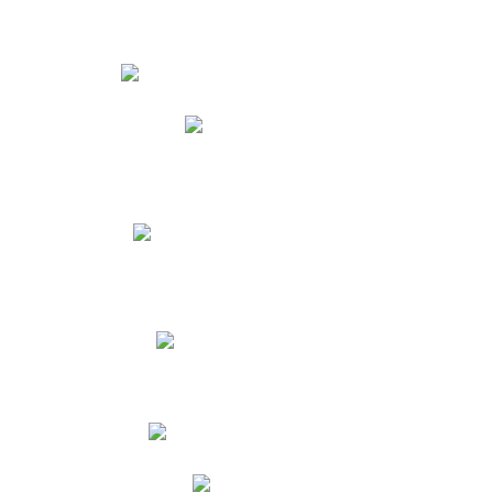
Estudiantes
Phidias
Biblioteca CNY
Cronograma de evaluaciones
Manual de Convivencia
Resultados Pruebas Saber