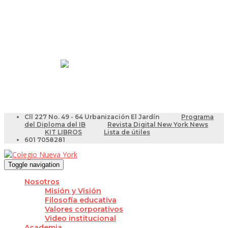
Resultados Pruebas Saber
Videotutoriales para Docentes
Cll 227 No. 49 - 64 Urbanización El Jardín
Programa
del Diploma del IB
Revista Digital New York News
KIT LIBROS
Lista de útiles
601 7058281
Toggle navigation
Nosotros
Misión y Visión
Filosofía educativa
Valores corporativos
Video institucional
Academia