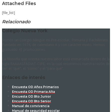
Attached Files
[file_list]
Relacionado
Colegio Nueva York
Somos un Colegio bilingüe en Pre-escolar, Primaria y Bachillerato.
Fundado en 1974, de calendario A y con carácter mixto. Hemos
graduado 41 promociones.
La filosofía que orienta nuestra labor está enmarcada dentro de la
sigla RAAAASFADIAT-CIPE, en la cual resumimos nuestra razón de
ser: el “qué”, el “cómo” y el “para qué”.
Enlaces de interés
Encuesta OD Años Primarios
Encuesta OD Primaria Alta
Encuesta OD Bto Junior
Encuesta OD Bto Senior
Manual de convivencia
Manual de seguridad escolar