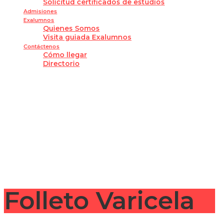
Solicitud certificados de estudios
Admisiones
Exalumnos
Quienes Somos
Visita guiada Exalumnos
Contáctenos
Cómo llegar
Directorio
¿Tienes alguna pregunta?
Enviar la consulta
Mensaje enviado
Cerrar
Folleto Varicela