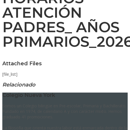
ATENCIÓN
PADRES_ AÑOS
PRIMARIOS_202
Attached Files
[file_list]
Relacionado
Colegio Nueva York
Somos un Colegio bilingüe en Pre-escolar, Primaria y Bachillerato.
Fundado en 1974, de calendario A y con carácter mixto. Hemos
graduado 41 promociones.
La filosofía que orienta nuestra labor está enmarcada dentro de la