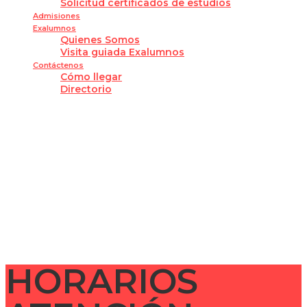
Solicitud certificados de estudios
Admisiones
Exalumnos
Quienes Somos
Visita guiada Exalumnos
Contáctenos
Cómo llegar
Directorio
¿Tienes alguna pregunta?
Enviar la consulta
Mensaje enviado
Cerrar
HORARIOS