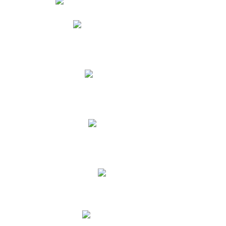
Phidias
Correo para Docentes
Biblioteca CNY
Cronograma
INEWS