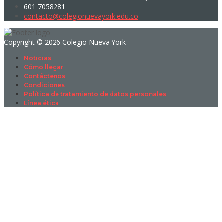
601 7058281
contacto@colegionuevayork.edu.co
Copyright © 2026 Colegio Nueva York
Noticias
Cómo llegar
Contáctenos
Condiciones
Política de tratamiento de datos personales
Línea ética
Sign In
La contraseña debe tener un mínimo
de 8 caracteres de números y letras, y contener al menos 1 letra
mayúscula
I want to sign up as instructor