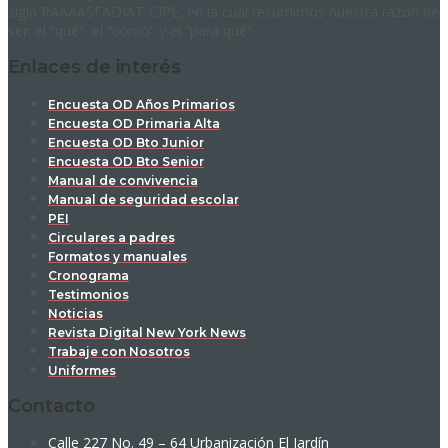
sigla RAAAASFADIAT-CIPE, en la cual resumimos nuestra razón de
ser: el “qué”, el “cómo” y el “para qué”.
Enlaces de interés
Encuesta OD Años Primarios
Encuesta OD Primaria Alta
Encuesta OD Bto Junior
Encuesta OD Bto Senior
Manual de convivencia
Manual de seguridad escolar
PEI
Circulares a padres
Formatos y manuales
Cronograma
Testimonios
Noticias
Revista Digital New York News
Trabaje con Nosotros
Uniformes
Contacto
Calle 227 No. 49 – 64 Urbanización El Jardín