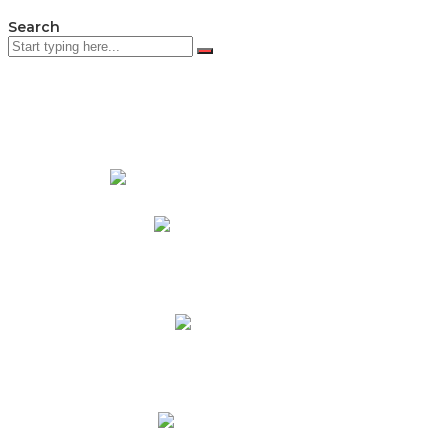
Search
PADRES DE FAMILIA
Padres CNY Online
Circulares a Padres
Cronograma