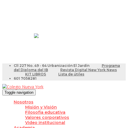
Resultados Pruebas Saber
Videotutoriales para Docentes
Cll 227 No. 49 - 64 Urbanización El Jardín
Programa
del Diploma del IB
Revista Digital New York News
KIT LIBROS
Lista de útiles
601 7058281
Toggle navigation
Nosotros
Misión y Visión
Filosofía educativa
Valores corporativos
Video institucional
Academia