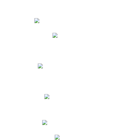
Estudiantes
Phidias
Biblioteca CNY
Cronograma de evaluaciones
Manual de Convivencia
Resultados Pruebas Saber