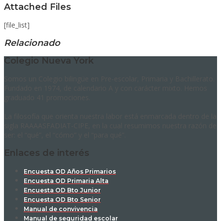
Attached Files
[file_list]
Relacionado
Colegio Nueva York
Somos un Colegio bilingüe en Pre-escolar, Primaria y Bachillerato.
Fundado en 1974, de calendario A y con carácter mixto. Hemos
graduado 41 promociones.
La filosofía que orienta nuestra labor está enmarcada dentro de la
sigla RAAAASFADIAT-CIPE, en la cual resumimos nuestra razón de
ser: el “qué”, el “cómo” y el “para qué”.
Enlaces de interés
Encuesta OD Años Primarios
Encuesta OD Primaria Alta
Encuesta OD Bto Junior
Encuesta OD Bto Senior
Manual de convivencia
Manual de seguridad escolar