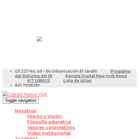
Resultados Pruebas Saber
Videotutoriales para Docentes
Cll 227 No. 49 - 64 Urbanización El Jardín
Programa
del Diploma del IB
Revista Digital New York News
KIT LIBROS
Lista de útiles
601 7058281
Toggle navigation
Nosotros
Misión y Visión
Filosofía educativa
Valores corporativos
Video institucional
Academia