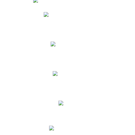
Phidias
Correo para Docentes
Biblioteca CNY
Cronograma
INEWS