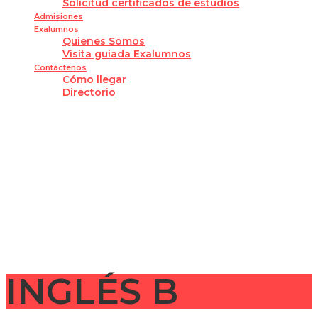
Solicitud certificados de estudios
Admisiones
Exalumnos
Quienes Somos
Visita guiada Exalumnos
Contáctenos
Cómo llegar
Directorio
¿Tienes alguna pregunta?
Enviar la consulta
Mensaje enviado
Cerrar
INGLÉS B