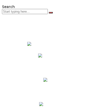
Search
PADRES DE FAMILIA
Padres CNY Online
Circulares a Padres
Cronograma