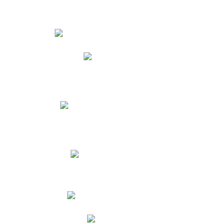
Estudiantes
Phidias
Biblioteca CNY
Cronograma de evaluaciones
Manual de Convivencia
Resultados Pruebas Saber