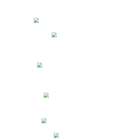
Estudiantes
Phidias
Biblioteca CNY
Cronograma de evaluaciones
Manual de Convivencia
Resultados Pruebas Saber