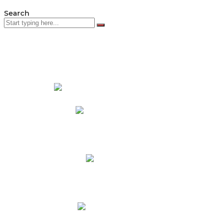
Search
PADRES DE FAMILIA
Padres CNY Online
Circulares a Padres
Cronograma