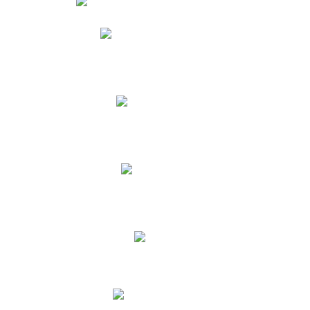
Phidias
Correo para Docentes
Biblioteca CNY
Cronograma
INEWS