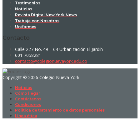
Testimonios
Noticias
Revista Digital New York News
Trabaje con Nosotros
Uniformes
Contacto
Calle 227 No. 49 – 64 Urbanización El Jardín
601 7058281
contacto@colegionuevayork.edu.co
Copyright © 2026 Colegio Nueva York
Noticias
Cómo llegar
Contáctenos
Condiciones
Política de tratamiento de datos personales
Línea ética
Sign In