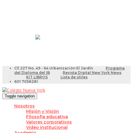
Resultados Pruebas Saber
Videotutoriales para Docentes
Cll 227 No. 49 - 64 Urbanización El Jardín
Programa
del Diploma del IB
Revista Digital New York News
KIT LIBROS
Lista de útiles
601 7058281
Toggle navigation
Nosotros
Misión y Visión
Filosofía educativa
Valores corporativos
Video institucional
Academia