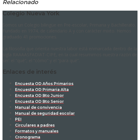
Relacionado
Colegio Nueva York
Somos un Colegio bilingüe en Pre-escolar, Primaria y Bachillerato.
Fundado en 1974, de calendario A y con carácter mixto. Hemos
graduado 41 promociones.
La filosofía que orienta nuestra labor está enmarcada dentro de la
sigla RAAAASFADIAT-CIPE, en la cual resumimos nuestra razón de
ser: el “qué”, el “cómo” y el “para qué”.
Enlaces de interés
Encuesta OD Años Primarios
Encuesta OD Primaria Alta
Encuesta OD Bto Junior
Encuesta OD Bto Senior
Manual de convivencia
Manual de seguridad escolar
PEI
Circulares a padres
Formatos y manuales
Cronograma