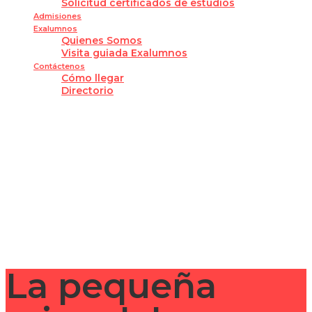
Solicitud certificados de estudios
Admisiones
Exalumnos
Quienes Somos
Visita guiada Exalumnos
Contáctenos
Cómo llegar
Directorio
¿Tienes alguna pregunta?
Enviar la consulta
Mensaje enviado
Cerrar
La pequeña