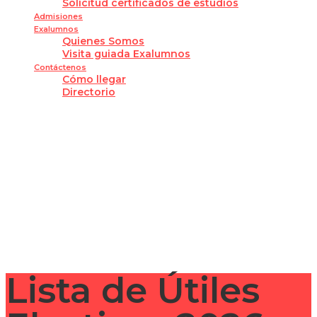
Solicitud certificados de estudios
Admisiones
Exalumnos
Quienes Somos
Visita guiada Exalumnos
Contáctenos
Cómo llegar
Directorio
¿Tienes alguna pregunta?
Enviar la consulta
Mensaje enviado
Cerrar
Lista de Útiles