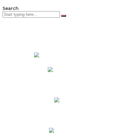
Search
PADRES DE FAMILIA
Padres CNY Online
Circulares a Padres
Cronograma