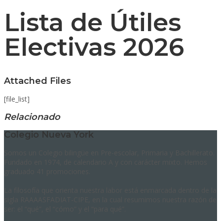
Lista de Útiles
Electivas 2026
Attached Files
[file_list]
Relacionado
Colegio Nueva York
Somos un Colegio bilingüe en Pre-escolar, Primaria y Bachillerato.
Fundado en 1974, de calendario A y con carácter mixto. Hemos
graduado 41 promociones.
La filosofía que orienta nuestra labor está enmarcada dentro de la
sigla RAAAASFADIAT-CIPE, en la cual resumimos nuestra razón de
ser: el “qué”, el “cómo” y el “para qué”.