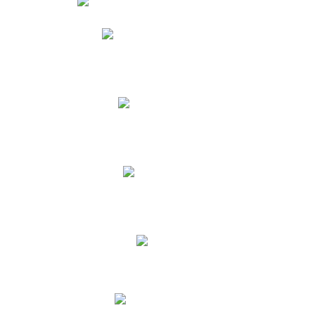
Phidias
Correo para Docentes
Biblioteca CNY
Cronograma
INEWS