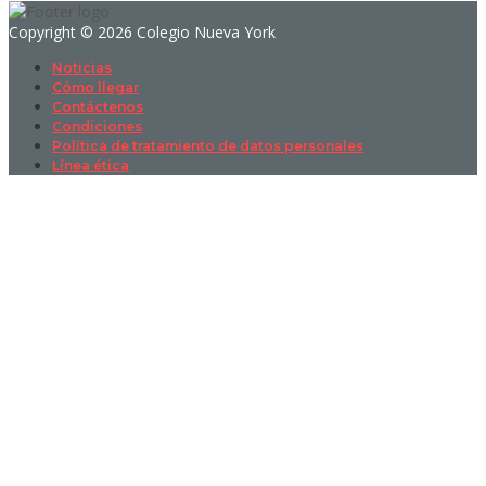
Copyright © 2026 Colegio Nueva York
Noticias
Cómo llegar
Contáctenos
Condiciones
Política de tratamiento de datos personales
Línea ética
Sign In
La contraseña debe tener un mínimo
de 8 caracteres de números y letras, y contener al menos 1 letra
mayúscula
I want to sign up as instructor