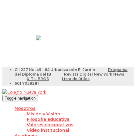
Resultados Pruebas Saber
Videotutoriales para Docentes
Cll 227 No. 49 - 64 Urbanización El Jardín
Programa
del Diploma del IB
Revista Digital New York News
KIT LIBROS
Lista de útiles
601 7058281
Toggle navigation
Nosotros
Misión y Visión
Filosofía educativa
Valores corporativos
Video institucional
Academia