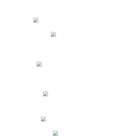
Estudiantes
Phidias
Biblioteca CNY
Cronograma de evaluaciones
Manual de Convivencia
Resultados Pruebas Saber