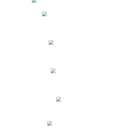
Phidias
Correo para Docentes
Biblioteca CNY
Cronograma
INEWS