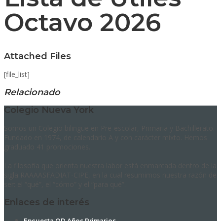
Octavo 2026
Attached Files
[file_list]
Relacionado
Colegio Nueva York
Somos un Colegio bilingüe en Pre-escolar, Primaria y Bachillerato.
Fundado en 1974, de calendario A y con carácter mixto. Hemos
graduado 41 promociones.
La filosofía que orienta nuestra labor está enmarcada dentro de la
sigla RAAAASFADIAT-CIPE, en la cual resumimos nuestra razón de
ser: el “qué”, el “cómo” y el “para qué”.
Enlaces de interés
Encuesta OD Años Primarios