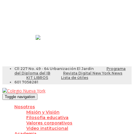
Resultados Pruebas Saber
Videotutoriales para Docentes
Cll 227 No. 49 - 64 Urbanización El Jardín
Programa
del Diploma del IB
Revista Digital New York News
KIT LIBROS
Lista de útiles
601 7058281
Toggle navigation
Nosotros
Misión y Visión
Filosofía educativa
Valores corporativos
Video institucional
Academia