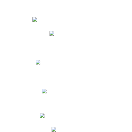
Estudiantes
Phidias
Biblioteca CNY
Cronograma de evaluaciones
Manual de Convivencia
Resultados Pruebas Saber