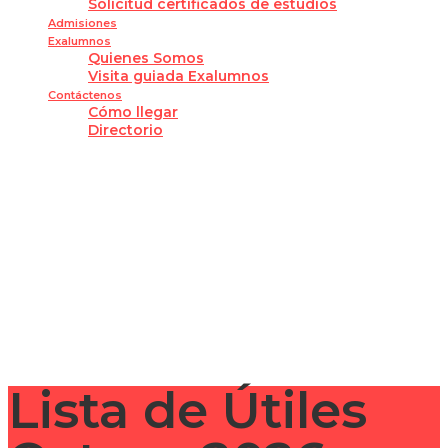
Solicitud certificados de estudios
Admisiones
Exalumnos
Quienes Somos
Visita guiada Exalumnos
Contáctenos
Cómo llegar
Directorio
¿Tienes alguna pregunta?
Enviar la consulta
Mensaje enviado
Cerrar
Lista de Útiles