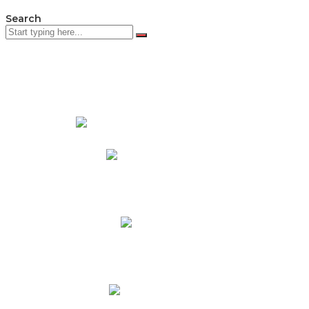
Search
PADRES DE FAMILIA
Padres CNY Online
Circulares a Padres
Cronograma