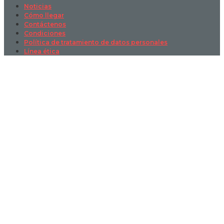
Noticias
Cómo llegar
Contáctenos
Condiciones
Política de tratamiento de datos personales
Línea ética
Sign In
La contraseña debe tener un mínimo
de 8 caracteres de números y letras, y contener al menos 1 letra
mayúscula
I want to sign up as instructor
Recordarme
Sign In
Registro