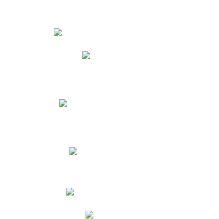
Estudiantes
Phidias
Biblioteca CNY
Cronograma de evaluaciones
Manual de Convivencia
Resultados Pruebas Saber