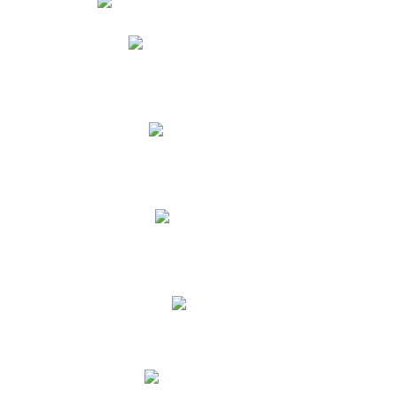
Phidias
Correo para Docentes
Biblioteca CNY
Cronograma
INEWS