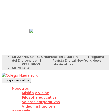
Resultados Pruebas Saber
Videotutoriales para Docentes
Cll 227 No. 49 - 64 Urbanización El Jardín
Programa
del Diploma del IB
Revista Digital New York News
KIT LIBROS
Lista de útiles
601 7058281
Toggle navigation
Nosotros
Misión y Visión
Filosofía educativa
Valores corporativos
Video institucional
Academia