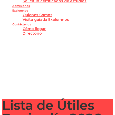
Solicitud certificados de estudios
Admisiones
Exalumnos
Quienes Somos
Visita guiada Exalumnos
Contáctenos
Cómo llegar
Directorio
¿Tienes alguna pregunta?
Enviar la consulta
Mensaje enviado
Cerrar
Lista de Útiles