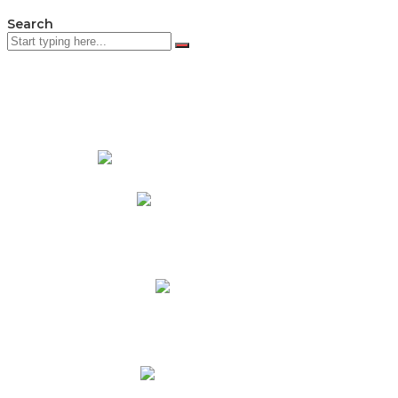
Search
PADRES DE FAMILIA
Padres CNY Online
Circulares a Padres
Cronograma