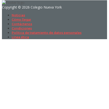
Copyright © 2026 Colegio Nueva York
Noticias
Cómo llegar
Contáctenos
Condiciones
Política de tratamiento de datos personales
Línea ética
Sign In
La contraseña debe tener un mínimo
de 8 caracteres de números y letras, y contener al menos 1 letra
mayúscula
I want to sign up as instructor