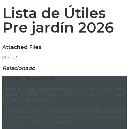
Lista de Útiles
Pre jardín 2026
Attached Files
[file_list]
Relacionado
Colegio Nueva York
Somos un Colegio bilingüe en Pre-escolar, Primaria y Bachillerato.
Fundado en 1974, de calendario A y con carácter mixto. Hemos
graduado 41 promociones.
La filosofía que orienta nuestra labor está enmarcada dentro de la
sigla RAAAASFADIAT-CIPE, en la cual resumimos nuestra razón de
ser: el “qué”, el “cómo” y el “para qué”.