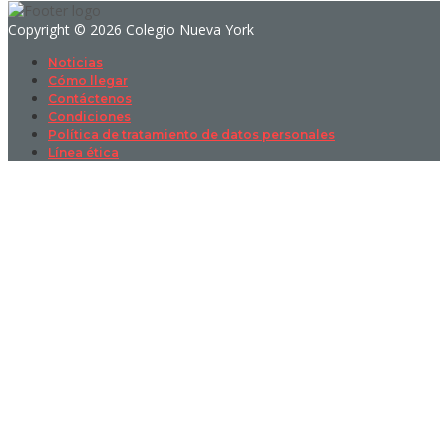
Copyright © 2026 Colegio Nueva York
Noticias
Cómo llegar
Contáctenos
Condiciones
Política de tratamiento de datos personales
Línea ética
Sign In
La contraseña debe tener un mínimo
de 8 caracteres de números y letras, y contener al menos 1 letra
mayúscula
I want to sign up as instructor