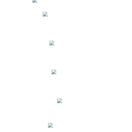
Phidias
Correo para Docentes
Biblioteca CNY
Cronograma
INEWS