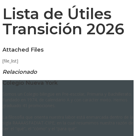
Lista de Útiles
Transición 2026
Attached Files
[file_list]
Relacionado
Colegio Nueva York
Somos un Colegio bilingüe en Pre-escolar, Primaria y Bachillerato.
Fundado en 1974, de calendario A y con carácter mixto. Hemos
graduado 41 promociones.
La filosofía que orienta nuestra labor está enmarcada dentro de la
sigla RAAAASFADIAT-CIPE, en la cual resumimos nuestra razón de
ser: el “qué”, el “cómo” y el “para qué”.