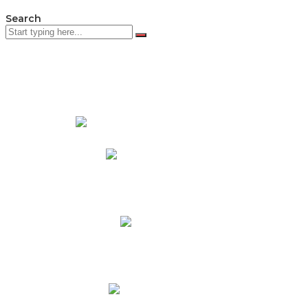
Search
PADRES DE FAMILIA
Padres CNY Online
Circulares a Padres
Cronograma