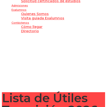
Solicitud certificados de estudios
Admisiones
Exalumnos
Quienes Somos
Visita guiada Exalumnos
Contáctenos
Cómo llegar
Directorio
¿Tienes alguna pregunta?
Enviar la consulta
Mensaje enviado
Cerrar
Lista de Útiles