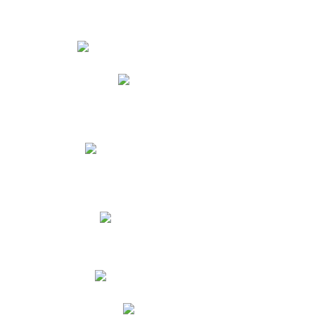
Estudiantes
Phidias
Biblioteca CNY
Cronograma de evaluaciones
Manual de Convivencia
Resultados Pruebas Saber