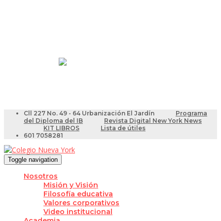
Resultados Pruebas Saber
Videotutoriales para Docentes
Cll 227 No. 49 - 64 Urbanización El Jardín
Programa
del Diploma del IB
Revista Digital New York News
KIT LIBROS
Lista de útiles
601 7058281
Toggle navigation
Nosotros
Misión y Visión
Filosofía educativa
Valores corporativos
Video institucional
Academia