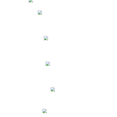
Phidias
Correo para Docentes
Biblioteca CNY
Cronograma
INEWS