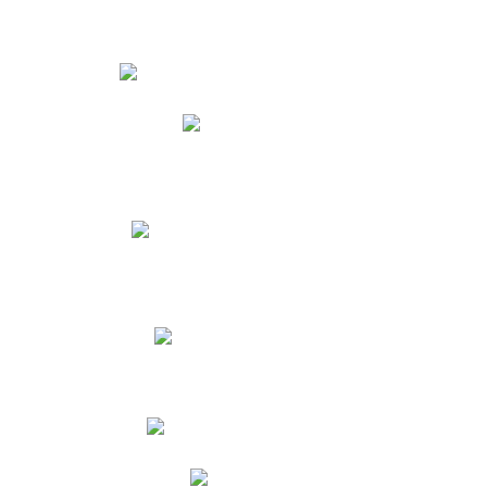
Estudiantes
Phidias
Biblioteca CNY
Cronograma de evaluaciones
Manual de Convivencia
Resultados Pruebas Saber