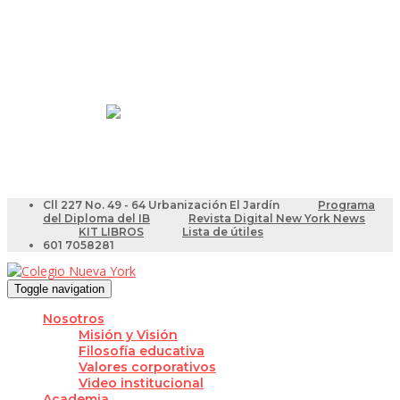
Resultados Pruebas Saber
Videotutoriales para Docentes
Cll 227 No. 49 - 64 Urbanización El Jardín
Programa
del Diploma del IB
Revista Digital New York News
KIT LIBROS
Lista de útiles
601 7058281
Toggle navigation
Nosotros
Misión y Visión
Filosofía educativa
Valores corporativos
Video institucional
Academia