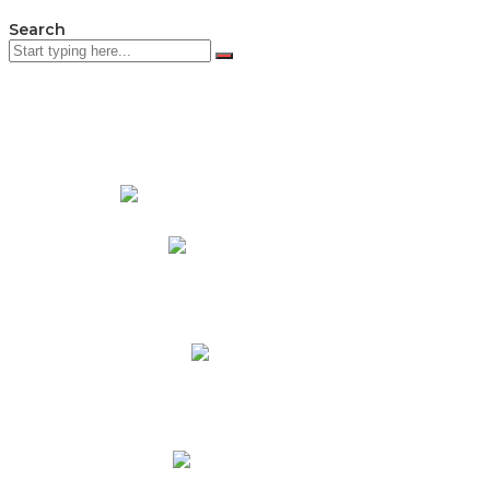
Search
PADRES DE FAMILIA
Padres CNY Online
Circulares a Padres
Cronograma