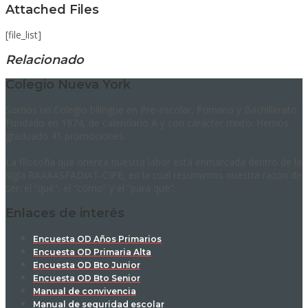
Attached Files
[file_list]
Relacionado
Colegio Nueva York
Somos un Colegio bilingüe en Pre-escolar, Primaria y Bachillerato.
Fundado en 1974, de calendario A y con carácter mixto. Hemos
graduado 41 promociones.
La filosofía que orienta nuestra labor está enmarcada dentro de la
sigla RAAAASFADIAT-CIPE, en la cual resumimos nuestra razón de
ser: el “qué”, el “cómo” y el “para qué”.
Enlaces de interés
Encuesta OD Años Primarios
Encuesta OD Primaria Alta
Encuesta OD Bto Junior
Encuesta OD Bto Senior
Manual de convivencia
Manual de seguridad escolar