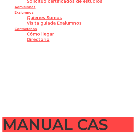
Solicitud certificados de estudios
Admisiones
Exalumnos
Quienes Somos
Visita guiada Exalumnos
Contáctenos
Cómo llegar
Directorio
¿Tienes alguna pregunta?
Enviar la consulta
Mensaje enviado
Cerrar
MANUAL CAS