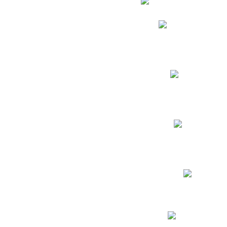
Phidias
Correo para Docent
Biblioteca CNY
Cronograma
INEWS