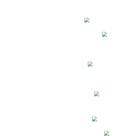
Estudian
Phidias
Biblioteca CNY
Cronograma de evaluac
Manual de Convivenc
Resultados Pruebas Sa