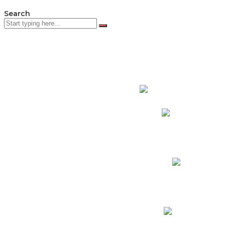
Search
PADRES DE F
Padres CNY Online
Circulares a Padres
Cronograma