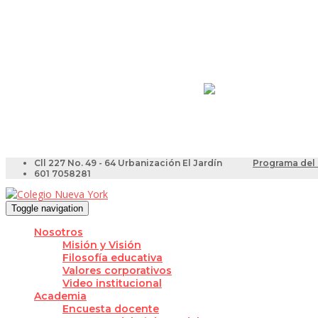
Resultados Pruebas Sa
Videotutoriales para Do
Cll 227 No. 49 - 64 Urbanización El Jardín
Programa del 
601 7058281
Toggle navigation
Nosotros
Misión y Visión
Filosofía educativa
Valores corporativos
Video institucional
Academia
Encuesta docente