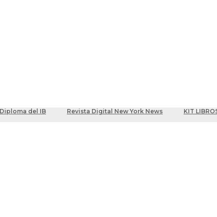
ber
centes
Diploma del IB
Revista Digital New York News
KIT LIBRO