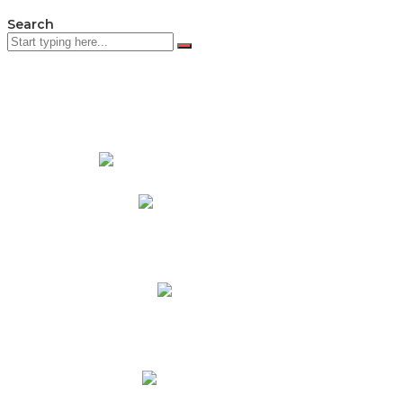
Search
PADRES DE FAMILIA
Padres CNY Online
Circulares a Padres
Cronograma