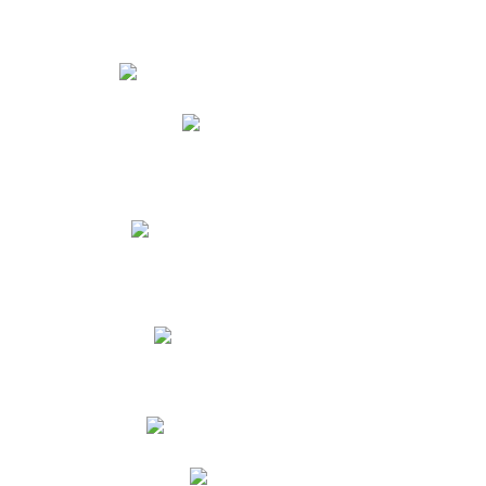
Estudiantes
Phidias
Biblioteca CNY
Cronograma de evaluaciones
Manual de Convivencia
Resultados Pruebas Saber