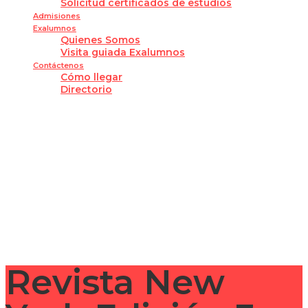
Solicitud certificados de estudios
Admisiones
Exalumnos
Quienes Somos
Visita guiada Exalumnos
Contáctenos
Cómo llegar
Directorio
¿Tienes alguna pregunta?
Enviar la consulta
Mensaje enviado
Cerrar
Revista New