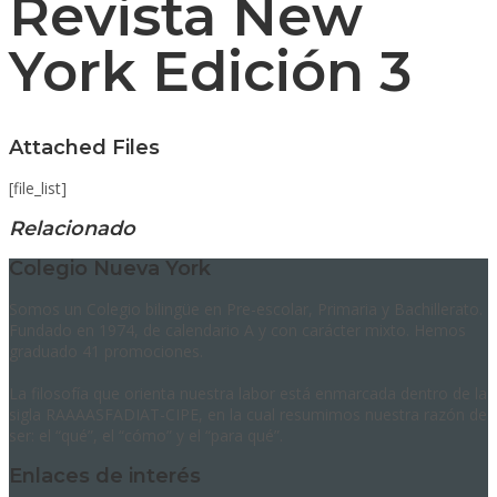
Revista New
York Edición 3
Attached Files
[file_list]
Relacionado
Colegio Nueva York
Somos un Colegio bilingüe en Pre-escolar, Primaria y Bachillerato.
Fundado en 1974, de calendario A y con carácter mixto. Hemos
graduado 41 promociones.
La filosofía que orienta nuestra labor está enmarcada dentro de la
sigla RAAAASFADIAT-CIPE, en la cual resumimos nuestra razón de
ser: el “qué”, el “cómo” y el “para qué”.
Enlaces de interés