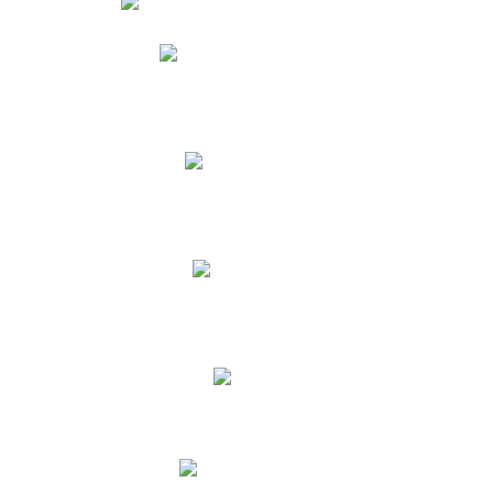
Phidias
Correo para Docentes
Biblioteca CNY
Cronograma
INEWS