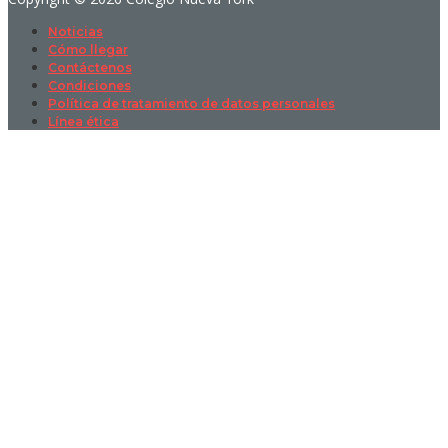
Noticias
Cómo llegar
Contáctenos
Condiciones
Política de tratamiento de datos personales
Línea ética
Sign In
La contraseña debe tener un mínimo
de 8 caracteres de números y letras, y contener al menos 1 letra
mayúscula
I want to sign up as instructor
Recordarme