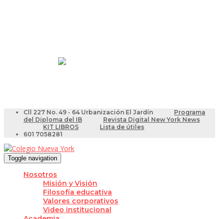
Resultados Pruebas Saber
Videotutoriales para Docentes
Cll 227 No. 49 - 64 Urbanización El Jardín
Programa
del Diploma del IB
Revista Digital New York News
KIT LIBROS
Lista de útiles
601 7058281
Toggle navigation
Nosotros
Misión y Visión
Filosofía educativa
Valores corporativos
Video institucional
Academia