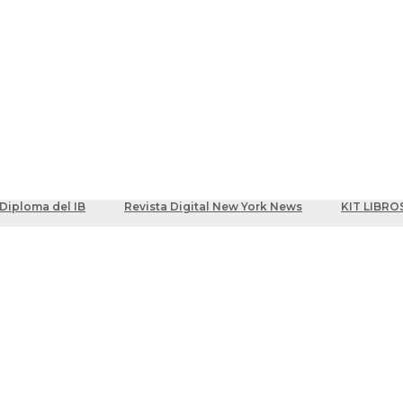
ber
centes
Diploma del IB
Revista Digital New York News
KIT LIBRO