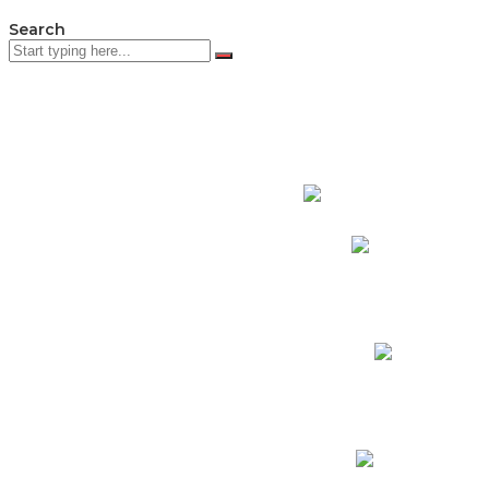
Search
PADRES DE F
Padres CNY Online
Circulares a Padres
Cronograma