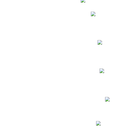
Phidias
Correo para Docent
Biblioteca CNY
Cronograma
INEWS