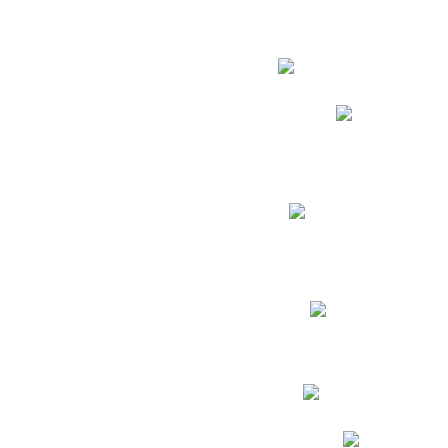
Estudian
Phidias
Biblioteca CNY
Cronograma de evaluac
Manual de Convivenc
Resultados Pruebas Sa