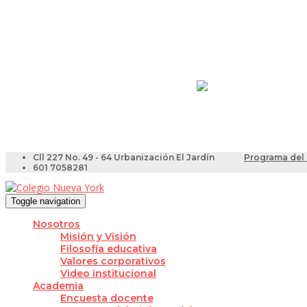
Resultados Pruebas Sa
Videotutoriales para Do
Cll 227 No. 49 - 64 Urbanización El Jardín
Programa del 
601 7058281
Toggle navigation
Nosotros
Misión y Visión
Filosofía educativa
Valores corporativos
Video institucional
Academia
Encuesta docente