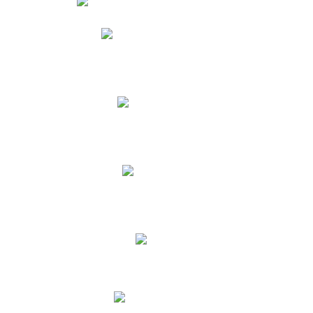
Phidias
Correo para Docentes
Biblioteca CNY
Cronograma
INEWS