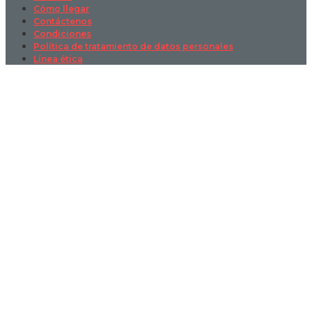
Cómo llegar
Contáctenos
Condiciones
Política de tratamiento de datos personales
Línea ética
Sign In
La contraseña debe tener un mínimo
de 8 caracteres de números y letras, y contener al menos 1 letra
mayúscula
I want to sign up as instructor
Recordarme
Sign In
Registro
Restaurar la contraseña