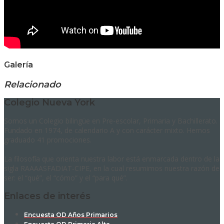
Galería
Relacionado
Colegio Nueva York
Somos un Colegio bilingüe en Pre-escolar, Primaria y Bachillerato.
Fundado en 1974, de calendario A y con carácter mixto. Hemos
graduado 41 promociones.
La filosofía que orienta nuestra labor está enmarcada dentro de la
sigla RAAAASFADIAT-CIPE, en la cual resumimos nuestra razón de
ser: el “qué”, el “cómo” y el “para qué”.
Enlaces de interés
Encuesta OD Años Primarios