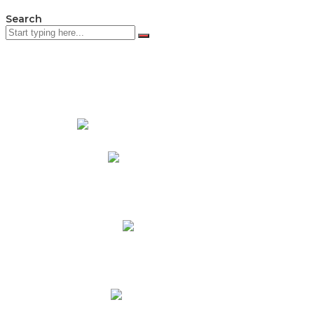
Search
PADRES DE FAMILIA
Padres CNY Online
Circulares a Padres
Cronograma