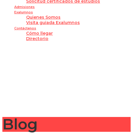
Solicitud certificados de estudios
Admisiones
Exalumnos
Quienes Somos
Visita guiada Exalumnos
Contáctenos
Cómo llegar
Directorio
¿Tienes alguna pregunta?
Enviar la consulta
Mensaje enviado
Cerrar
Blog