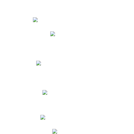
Estudiantes
Phidias
Biblioteca CNY
Cronograma de evaluaciones
Manual de Convivencia
Resultados Pruebas Saber