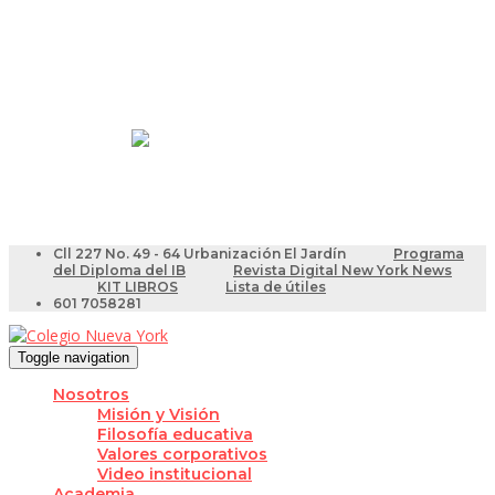
Resultados Pruebas Saber
Videotutoriales para Docentes
Cll 227 No. 49 - 64 Urbanización El Jardín
Programa
del Diploma del IB
Revista Digital New York News
KIT LIBROS
Lista de útiles
601 7058281
Toggle navigation
Nosotros
Misión y Visión
Filosofía educativa
Valores corporativos
Video institucional
Academia