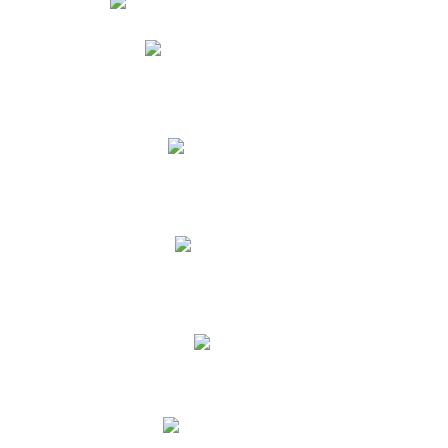
Phidias
Correo para Docentes
Biblioteca CNY
Cronograma
INEWS