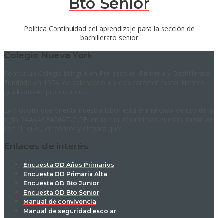
Bto Senior
Política Continuidad del aprendizaje para la sección de
bachillerato senior
Colegio Nueva York
Somos un Colegio bilingüe en Pre-escolar, Primaria y Bachillerato.
Fundado en 1974, de calendario A y con carácter mixto. Hemos
graduado 41 promociones.
La filosofía que orienta nuestra labor está enmarcada dentro de la
sigla RAAAASFADIAT-CIPE, en la cual resumimos nuestra razón de
ser: el “qué”, el “cómo” y el “para qué”.
Enlaces de interés
Encuesta OD Años Primarios
Encuesta OD Primaria Alta
Encuesta OD Bto Junior
Encuesta OD Bto Senior
Manual de convivencia
Manual de seguridad escolar