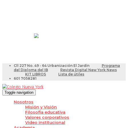
Resultados Pruebas Saber
Videotutoriales para Docentes
Cll 227 No. 49 - 64 Urbanización El Jardín
Programa
del Diploma del IB
Revista Digital New York News
KIT LIBROS
Lista de útiles
601 7058281
Toggle navigation
Nosotros
Misión y Visión
Filosofía educativa
Valores corporativos
Video institucional
Academia