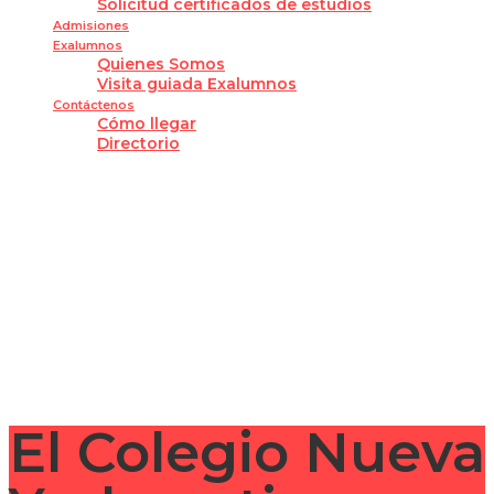
Solicitud certificados de estudios
Admisiones
Exalumnos
Quienes Somos
Visita guiada Exalumnos
Contáctenos
Cómo llegar
Directorio
¿Tienes alguna pregunta?
Enviar la consulta
Mensaje enviado
Cerrar
El Colegio Nueva