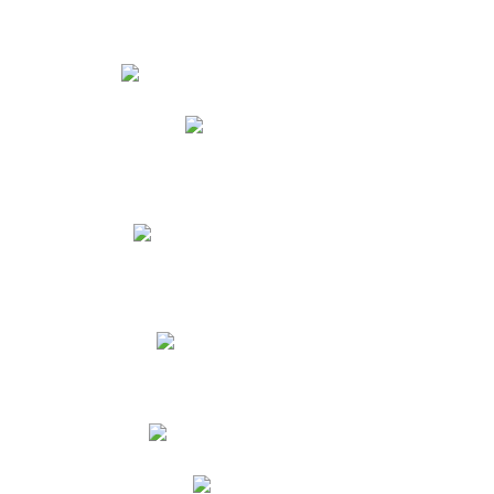
Estudiantes
Phidias
Biblioteca CNY
Cronograma de evaluaciones
Manual de Convivencia
Resultados Pruebas Saber