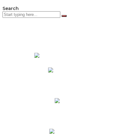
Search
PADRES DE FAMILIA
Padres CNY Online
Circulares a Padres
Cronograma