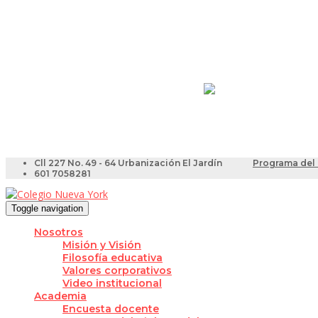
Resultados Pruebas Sa
Videotutoriales para Do
Cll 227 No. 49 - 64 Urbanización El Jardín
Programa del 
601 7058281
Toggle navigation
Nosotros
Misión y Visión
Filosofía educativa
Valores corporativos
Video institucional
Academia
Encuesta docente