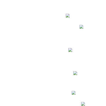
Estudian
Phidias
Biblioteca CNY
Cronograma de evaluac
Manual de Convivenc
Resultados Pruebas Sa