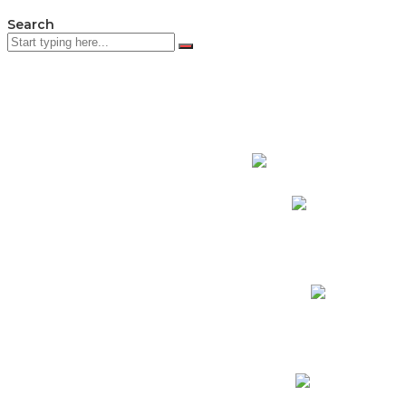
Search
PADRES DE F
Padres CNY Online
Circulares a Padres
Cronograma