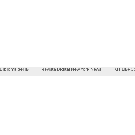
ber
centes
Diploma del IB
Revista Digital New York News
KIT LIBRO