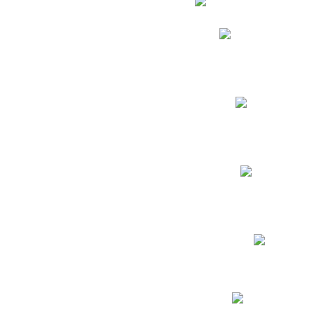
Phidias
Correo para Docent
Biblioteca CNY
Cronograma
INEWS