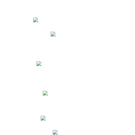
Estudiantes
Phidias
Biblioteca CNY
Cronograma de evaluaciones
Manual de Convivencia
Resultados Pruebas Saber