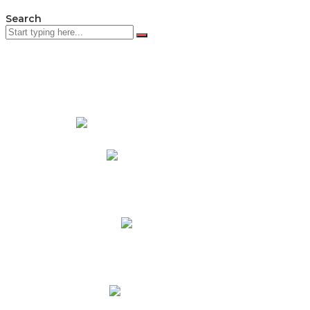
Search
PADRES DE FAMILIA
Padres CNY Online
Circulares a Padres
Cronograma