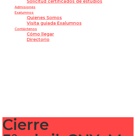
Solicitud certificados de estudios
Admisiones
Exalumnos
Quienes Somos
Visita guiada Exalumnos
Contáctenos
Cómo llegar
Directorio
¿Tienes alguna pregunta?
Enviar la consulta
Mensaje enviado
Cerrar
Cierre