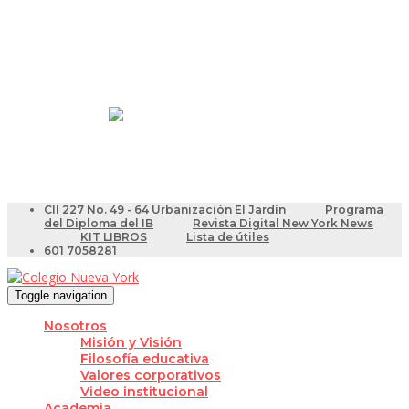
Resultados Pruebas Saber
Videotutoriales para Docentes
Cll 227 No. 49 - 64 Urbanización El Jardín
Programa
del Diploma del IB
Revista Digital New York News
KIT LIBROS
Lista de útiles
601 7058281
Toggle navigation
Nosotros
Misión y Visión
Filosofía educativa
Valores corporativos
Video institucional
Academia