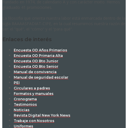
Fundado en 1974, de calendario A y con carácter mixto. Hemos
graduado 41 promociones.
La filosofía que orienta nuestra labor está enmarcada dentro de la
sigla RAAAASFADIAT-CIPE, en la cual resumimos nuestra razón de
ser: el “qué”, el “cómo” y el “para qué”.
Enlaces de interés
Encuesta OD Años Primarios
Encuesta OD Primaria Alta
Encuesta OD Bto Junior
Encuesta OD Bto Senior
Manual de convivencia
Manual de seguridad escolar
PEI
Circulares a padres
Formatos y manuales
Cronograma
Testimonios
Noticias
Revista Digital New York News
Trabaje con Nosotros
Uniformes