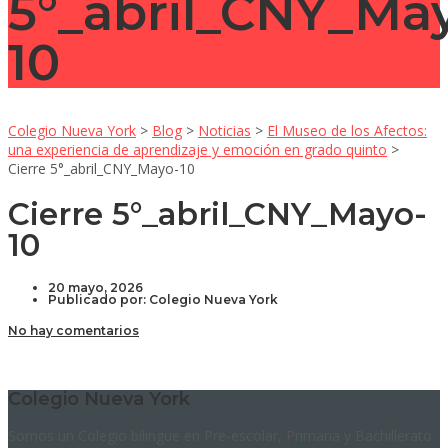
5°_abril_CNY_Ma
10
Colegio Nueva York
>
Blog
>
Noticias
>
El Museo de los Afectos:
una experiencia de aprendizaje y emoción en grado quinto
>
Cierre 5°_abril_CNY_Mayo-10
Cierre 5°_abril_CNY_Mayo-
10
20 mayo, 2026
Publicado por:
Colegio Nueva York
No hay comentarios
Colegio Nueva York
Somos un Colegio bilingüe en Pre-escolar, Primaria y Bachillerato.