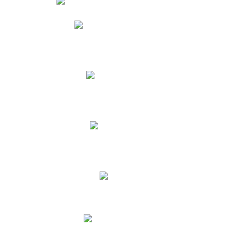
Phidias
Correo para Docentes
Biblioteca CNY
Cronograma
INEWS