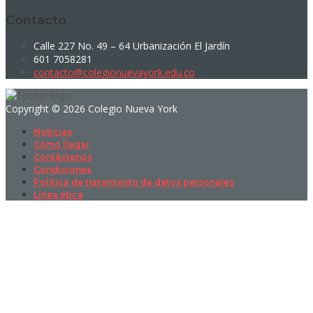
Contacto
Calle 227 No. 49 – 64 Urbanización El Jardín
601 7058281
contacto@colegionuevayork.edu.co
Copyright © 2026 Colegio Nueva York
Noticias
Cómo llegar
Contáctenos
Condiciones
Política de tratamiento de datos personales
Línea ética
Sign In
La contraseña debe tener un mínimo
de 8 caracteres de números y letras, y contener al menos 1 letra