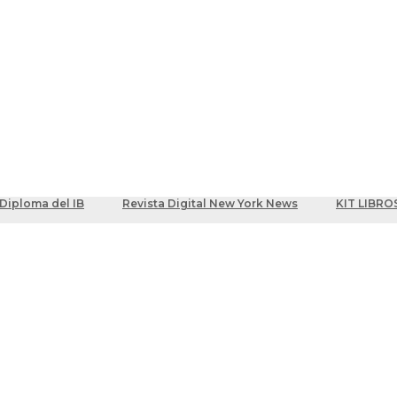
ber
centes
Diploma del IB
Revista Digital New York News
KIT LIBRO