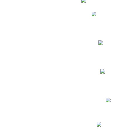
Phidias
Correo para Docent
Biblioteca CNY
Cronograma
INEWS