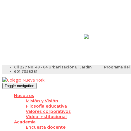
Resultados Pruebas Sa
Videotutoriales para Do
Cll 227 No. 49 - 64 Urbanización El Jardín
Programa del 
601 7058281
Toggle navigation
Nosotros
Misión y Visión
Filosofía educativa
Valores corporativos
Video institucional
Academia
Encuesta docente