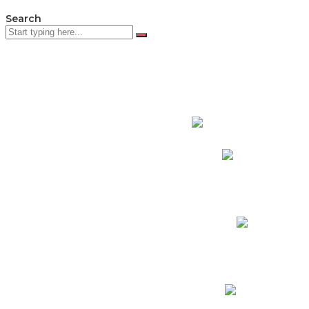
Search
PADRES DE F
Padres CNY Online
Circulares a Padres
Cronograma