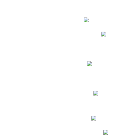
Estudian
Phidias
Biblioteca CNY
Cronograma de evaluac
Manual de Convivenc
Resultados Pruebas Sa