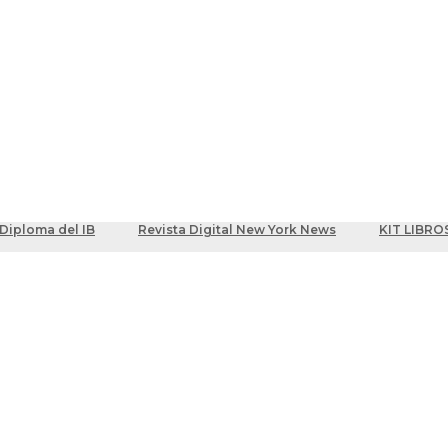
ber
centes
Diploma del IB
Revista Digital New York News
KIT LIBRO