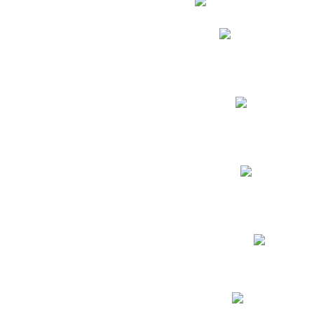
Phidias
Correo para Docent
Biblioteca CNY
Cronograma
INEWS