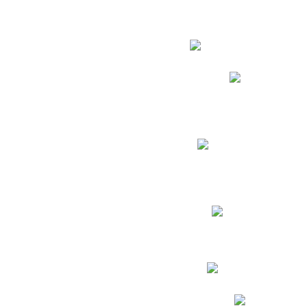
Estudian
Phidias
Biblioteca CNY
Cronograma de evaluac
Manual de Convivenc
Resultados Pruebas Sa