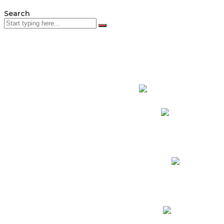
Search
PADRES DE F
Padres CNY Online
Circulares a Padres
Cronograma