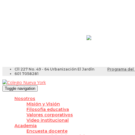
Resultados Pruebas Sa
Videotutoriales para Do
Cll 227 No. 49 - 64 Urbanización El Jardín
Programa del 
601 7058281
Toggle navigation
Nosotros
Misión y Visión
Filosofía educativa
Valores corporativos
Video institucional
Academia
Encuesta docente