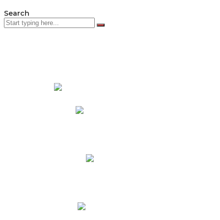
Search
PADRES DE FAMILIA
Padres CNY Online
Circulares a Padres
Cronograma