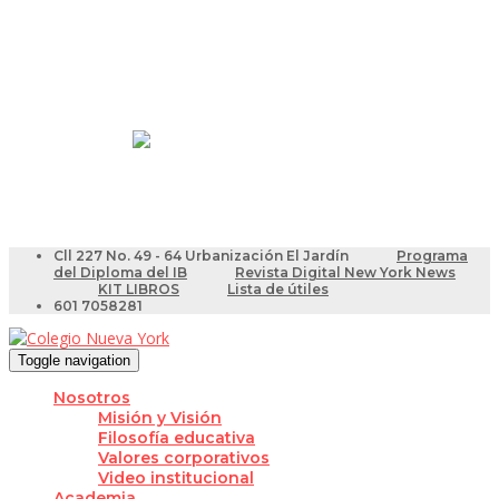
Resultados Pruebas Saber
Videotutoriales para Docentes
Cll 227 No. 49 - 64 Urbanización El Jardín
Programa
del Diploma del IB
Revista Digital New York News
KIT LIBROS
Lista de útiles
601 7058281
Toggle navigation
Nosotros
Misión y Visión
Filosofía educativa
Valores corporativos
Video institucional
Academia