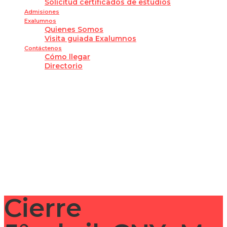
Solicitud certificados de estudios
Admisiones
Exalumnos
Quienes Somos
Visita guiada Exalumnos
Contáctenos
Cómo llegar
Directorio
¿Tienes alguna pregunta?
Enviar la consulta
Mensaje enviado
Cerrar
Cierre