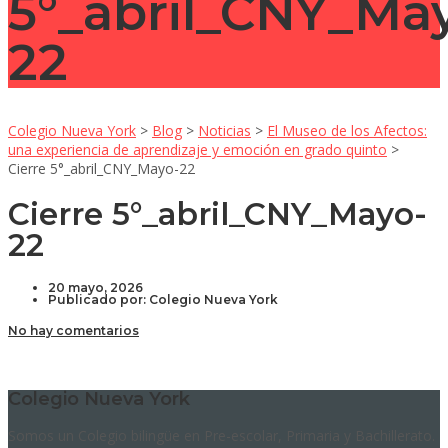
5°_abril_CNY_Ma
22
Colegio Nueva York
>
Blog
>
Noticias
>
El Museo de los Afectos:
una experiencia de aprendizaje y emoción en grado quinto
>
Cierre 5°_abril_CNY_Mayo-22
Cierre 5°_abril_CNY_Mayo-
22
20 mayo, 2026
Publicado por:
Colegio Nueva York
No hay comentarios
Colegio Nueva York
Somos un Colegio bilingüe en Pre-escolar, Primaria y Bachillerato.