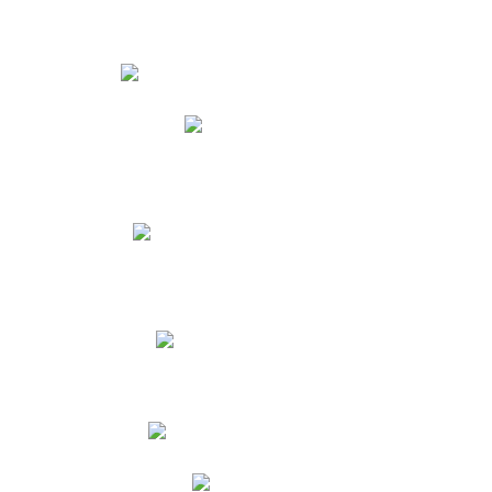
Estudiantes
Phidias
Biblioteca CNY
Cronograma de evaluaciones
Manual de Convivencia
Resultados Pruebas Saber