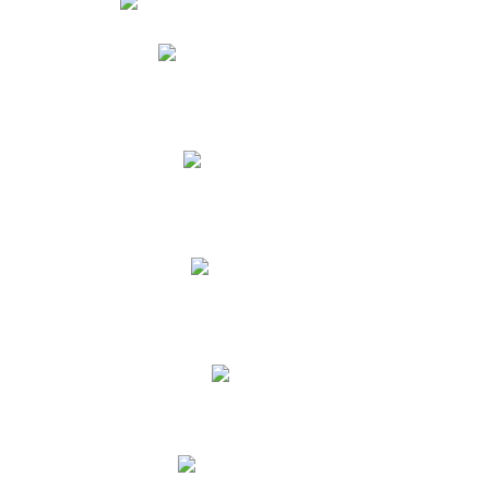
Phidias
Correo para Docentes
Biblioteca CNY
Cronograma
INEWS