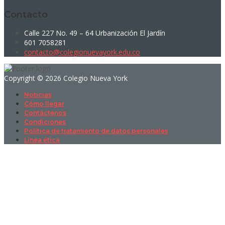
Contacto
Calle 227 No. 49 – 64 Urbanización El Jardín
601 7058281
contacto@colegionuevayork.edu.co
Copyright © 2026 Colegio Nueva York
Noticias
Cómo llegar
Contáctenos
Condiciones
Política de tratamiento de datos personales
Línea ética
Sign In
La contraseña debe tener un mínimo
de 8 caracteres de números y letras, y contener al menos 1 letra