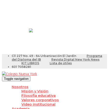
Resultados Pruebas Saber
Videotutoriales para Docentes
Cll 227 No. 49 - 64 Urbanización El Jardín
Programa
del Diploma del IB
Revista Digital New York News
KIT LIBROS
Lista de útiles
601 7058281
Toggle navigation
Nosotros
Misión y Visión
Filosofía educativa
Valores corporativos
Video institucional
Academia