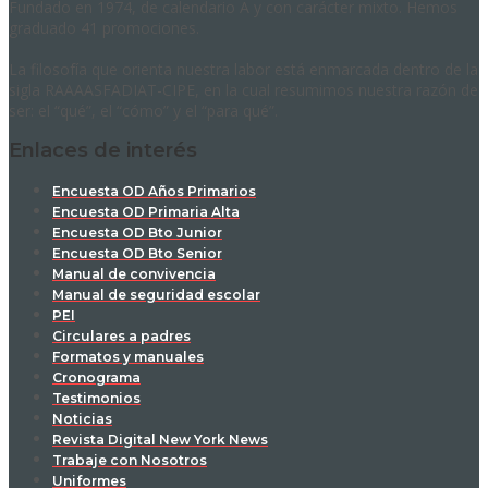
Fundado en 1974, de calendario A y con carácter mixto. Hemos
graduado 41 promociones.
La filosofía que orienta nuestra labor está enmarcada dentro de la
sigla RAAAASFADIAT-CIPE, en la cual resumimos nuestra razón de
ser: el “qué”, el “cómo” y el “para qué”.
Enlaces de interés
Encuesta OD Años Primarios
Encuesta OD Primaria Alta
Encuesta OD Bto Junior
Encuesta OD Bto Senior
Manual de convivencia
Manual de seguridad escolar
PEI
Circulares a padres
Formatos y manuales
Cronograma
Testimonios
Noticias
Revista Digital New York News
Trabaje con Nosotros
Uniformes