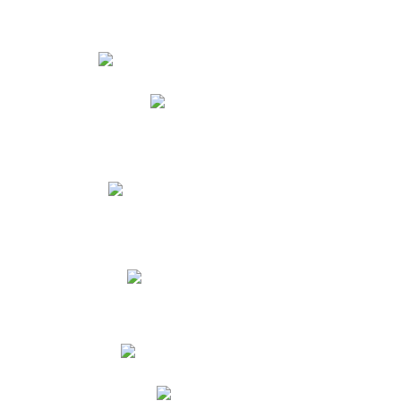
Estudiantes
Phidias
Biblioteca CNY
Cronograma de evaluaciones
Manual de Convivencia
Resultados Pruebas Saber