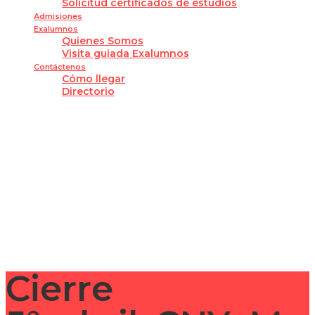
Solicitud certificados de estudios
Admisiones
Exalumnos
Quienes Somos
Visita guiada Exalumnos
Contáctenos
Cómo llegar
Directorio
¿Tienes alguna pregunta?
Enviar la consulta
Mensaje enviado
Cerrar
Cierre