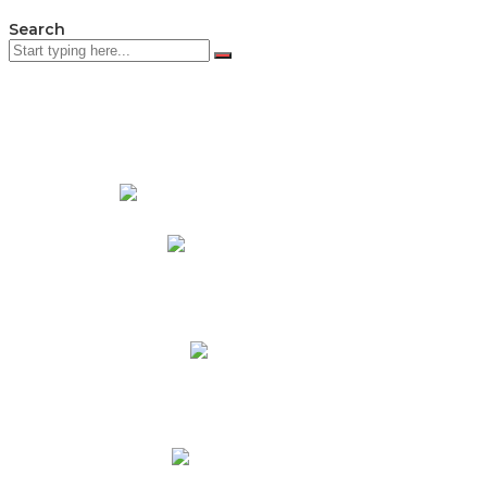
Search
PADRES DE FAMILIA
Padres CNY Online
Circulares a Padres
Cronograma