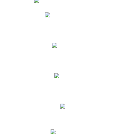
Phidias
Correo para Docentes
Biblioteca CNY
Cronograma
INEWS