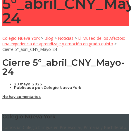
5°_abril_CNY_Ma
24
Colegio Nueva York
>
Blog
>
Noticias
>
El Museo de los Afectos:
una experiencia de aprendizaje y emoción en grado quinto
>
Cierre 5°_abril_CNY_Mayo-24
Cierre 5°_abril_CNY_Mayo-
24
20 mayo, 2026
Publicado por:
Colegio Nueva York
No hay comentarios
Colegio Nueva York
Somos un Colegio bilingüe en Pre-escolar, Primaria y Bachillerato.