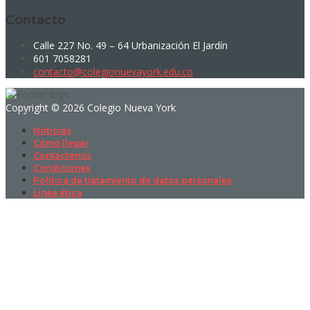
Contacto
Calle 227 No. 49 – 64 Urbanización El Jardín
601 7058281
contacto@colegionuevayork.edu.co
Copyright © 2026 Colegio Nueva York
Noticias
Cómo llegar
Contáctenos
Condiciones
Política de tratamiento de datos personales
Línea ética
Sign In
La contraseña debe tener un mínimo
de 8 caracteres de números y letras, y contener al menos 1 letra