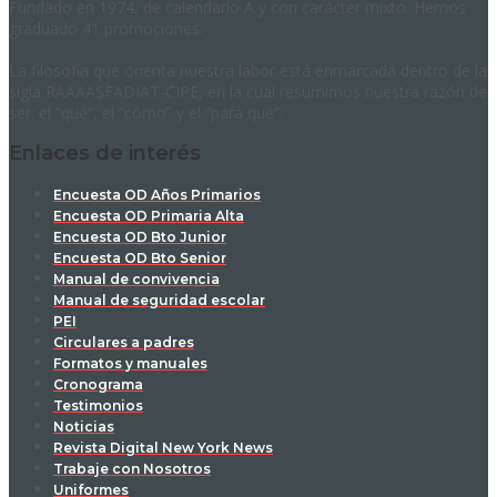
Fundado en 1974, de calendario A y con carácter mixto. Hemos
graduado 41 promociones.
La filosofía que orienta nuestra labor está enmarcada dentro de la
sigla RAAAASFADIAT-CIPE, en la cual resumimos nuestra razón de
ser: el “qué”, el “cómo” y el “para qué”.
Enlaces de interés
Encuesta OD Años Primarios
Encuesta OD Primaria Alta
Encuesta OD Bto Junior
Encuesta OD Bto Senior
Manual de convivencia
Manual de seguridad escolar
PEI
Circulares a padres
Formatos y manuales
Cronograma
Testimonios
Noticias
Revista Digital New York News
Trabaje con Nosotros
Uniformes