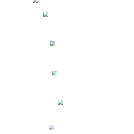
Phidias
Correo para Docentes
Biblioteca CNY
Cronograma
INEWS