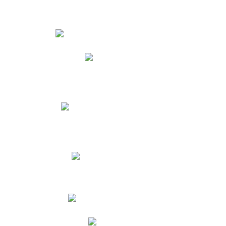
Estudiantes
Phidias
Biblioteca CNY
Cronograma de evaluaciones
Manual de Convivencia
Resultados Pruebas Saber