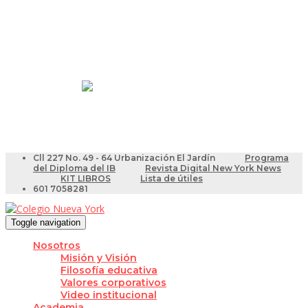
Resultados Pruebas Saber
Videotutoriales para Docentes
Cll 227 No. 49 - 64 Urbanización El Jardín
Programa
del Diploma del IB
Revista Digital New York News
KIT LIBROS
Lista de útiles
601 7058281
Toggle navigation
Nosotros
Misión y Visión
Filosofía educativa
Valores corporativos
Video institucional
Academia