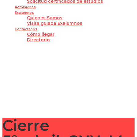
Solicitud certificados de estudios
Admisiones
Exalumnos
Quienes Somos
Visita guiada Exalumnos
Contáctenos
Cómo llegar
Directorio
¿Tienes alguna pregunta?
Enviar la consulta
Mensaje enviado
Cerrar
Cierre