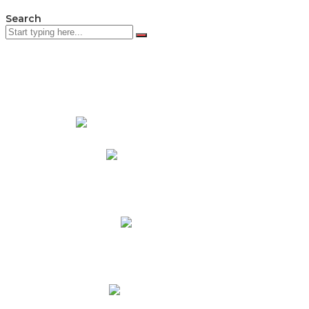
Search
PADRES DE FAMILIA
Padres CNY Online
Circulares a Padres
Cronograma