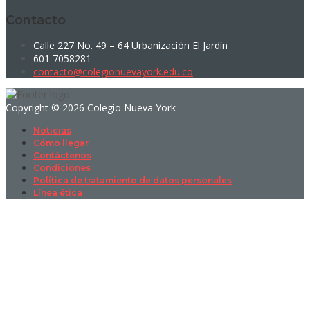
Contacto
Calle 227 No. 49 – 64 Urbanización El Jardín
601 7058281
contacto@colegionuevayork.edu.co
Copyright © 2026 Colegio Nueva York
Noticias
Cómo llegar
Contáctenos
Condiciones
Política de tratamiento de datos personales
Línea ética
Sign In
La contraseña debe tener un mínimo
de 8 caracteres de números y letras, y contener al menos 1 letra