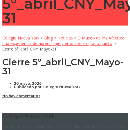
5°_abril_CNY_Ma
31
Colegio Nueva York
>
Blog
>
Noticias
>
El Museo de los Afectos:
una experiencia de aprendizaje y emoción en grado quinto
>
Cierre 5°_abril_CNY_Mayo-31
Cierre 5°_abril_CNY_Mayo-
31
20 mayo, 2026
Publicado por:
Colegio Nueva York
No hay comentarios
Colegio Nueva York
Somos un Colegio bilingüe en Pre-escolar, Primaria y Bachillerato.