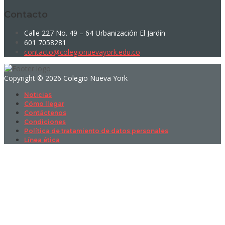
Contacto
Calle 227 No. 49 – 64 Urbanización El Jardín
601 7058281
contacto@colegionuevayork.edu.co
Copyright © 2026 Colegio Nueva York
Noticias
Cómo llegar
Contáctenos
Condiciones
Política de tratamiento de datos personales
Línea ética
Sign In
La contraseña debe tener un mínimo
de 8 caracteres de números y letras, y contener al menos 1 letra