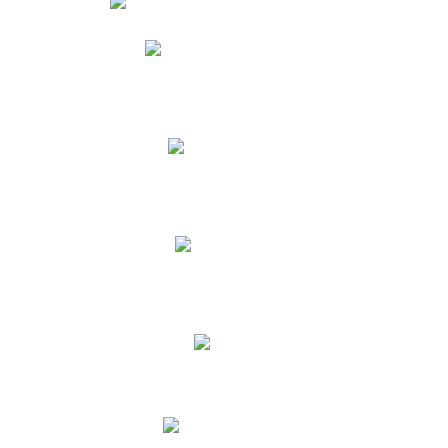
Phidias
Correo para Docentes
Biblioteca CNY
Cronograma
INEWS