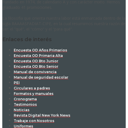
Fundado en 1974, de calendario A y con carácter mixto. Hemos
graduado 41 promociones.
La filosofía que orienta nuestra labor está enmarcada dentro de la
sigla RAAAASFADIAT-CIPE, en la cual resumimos nuestra razón de
ser: el “qué”, el “cómo” y el “para qué”.
Enlaces de interés
Encuesta OD Años Primarios
Encuesta OD Primaria Alta
Encuesta OD Bto Junior
Encuesta OD Bto Senior
Manual de convivencia
Manual de seguridad escolar
PEI
Circulares a padres
Formatos y manuales
Cronograma
Testimonios
Noticias
Revista Digital New York News
Trabaje con Nosotros
Uniformes