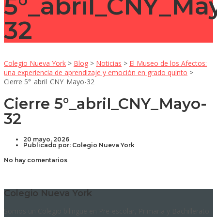
5°_abril_CNY_Ma
32
Colegio Nueva York
>
Blog
>
Noticias
>
El Museo de los Afectos:
una experiencia de aprendizaje y emoción en grado quinto
>
Cierre 5°_abril_CNY_Mayo-32
Cierre 5°_abril_CNY_Mayo-
32
20 mayo, 2026
Publicado por:
Colegio Nueva York
No hay comentarios
Colegio Nueva York
Somos un Colegio bilingüe en Pre-escolar, Primaria y Bachillerato.