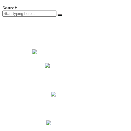
Search
PADRES DE FAMILIA
Padres CNY Online
Circulares a Padres
Cronograma