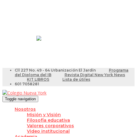
Resultados Pruebas Saber
Videotutoriales para Docentes
Cll 227 No. 49 - 64 Urbanización El Jardín
Programa
del Diploma del IB
Revista Digital New York News
KIT LIBROS
Lista de útiles
601 7058281
Toggle navigation
Nosotros
Misión y Visión
Filosofía educativa
Valores corporativos
Video institucional
Academia