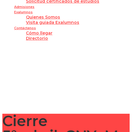
Solicitud certificados de estudios
Admisiones
Exalumnos
Quienes Somos
Visita guiada Exalumnos
Contáctenos
Cómo llegar
Directorio
¿Tienes alguna pregunta?
Enviar la consulta
Mensaje enviado
Cerrar
Cierre