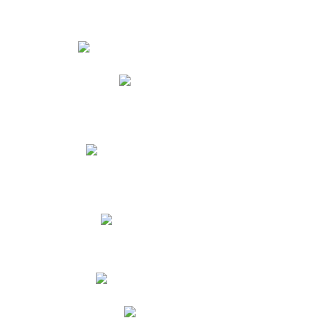
Estudiantes
Phidias
Biblioteca CNY
Cronograma de evaluaciones
Manual de Convivencia
Resultados Pruebas Saber