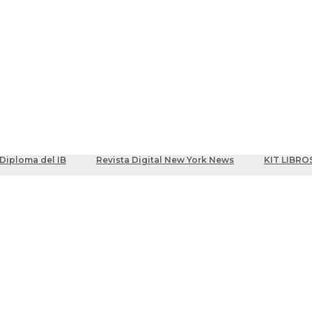
ber
centes
Diploma del IB
Revista Digital New York News
KIT LIBRO