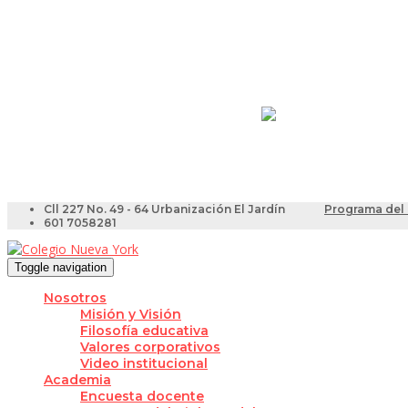
Resultados Pruebas Sa
Videotutoriales para Do
Cll 227 No. 49 - 64 Urbanización El Jardín
Programa del 
601 7058281
Toggle navigation
Nosotros
Misión y Visión
Filosofía educativa
Valores corporativos
Video institucional
Academia
Encuesta docente