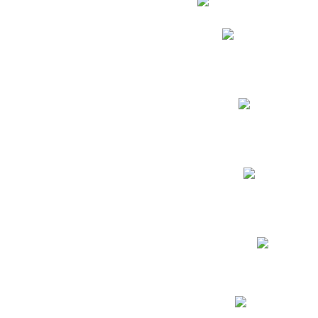
Phidias
Correo para Docent
Biblioteca CNY
Cronograma
INEWS