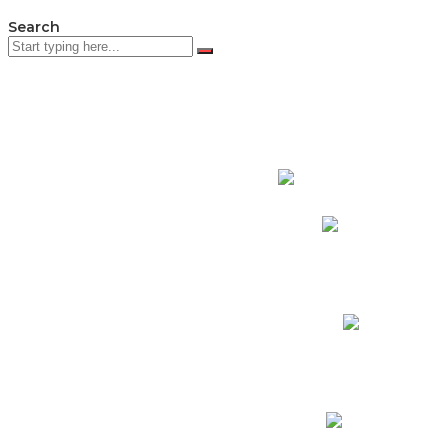
Search
PADRES DE F
Padres CNY Online
Circulares a Padres
Cronograma