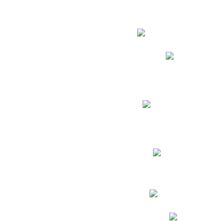
Estudian
Phidias
Biblioteca CNY
Cronograma de evaluac
Manual de Convivenc
Resultados Pruebas Sa