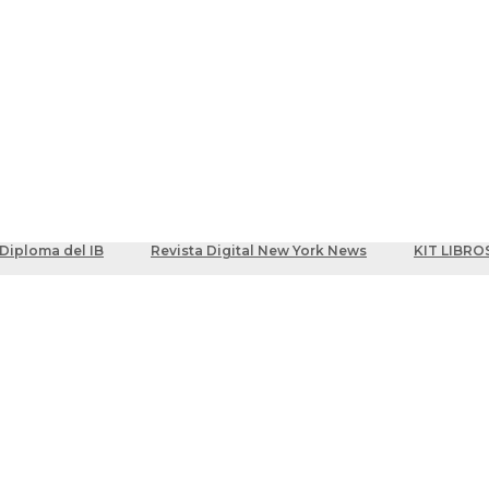
ber
centes
Diploma del IB
Revista Digital New York News
KIT LIBRO