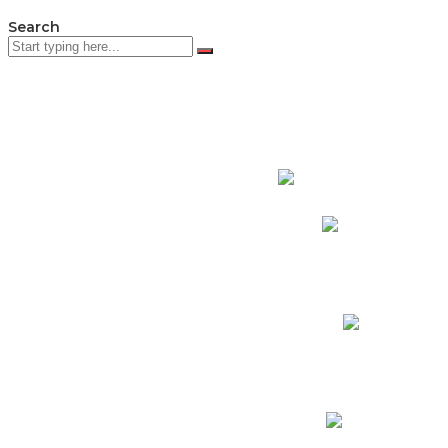
Search
PADRES DE F
Padres CNY Online
Circulares a Padres
Cronograma