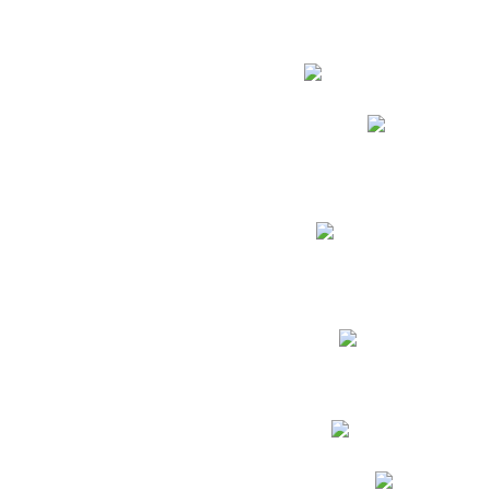
Estudian
Phidias
Biblioteca CNY
Cronograma de evaluac
Manual de Convivenc
Resultados Pruebas Sa