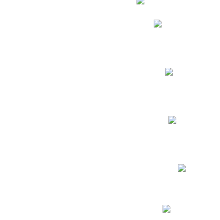
Phidias
Correo para Docent
Biblioteca CNY
Cronograma
INEWS