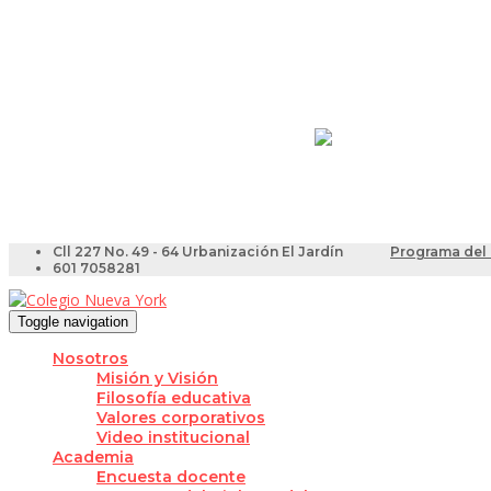
Resultados Pruebas Sa
Videotutoriales para Do
Cll 227 No. 49 - 64 Urbanización El Jardín
Programa del 
601 7058281
Toggle navigation
Nosotros
Misión y Visión
Filosofía educativa
Valores corporativos
Video institucional
Academia
Encuesta docente