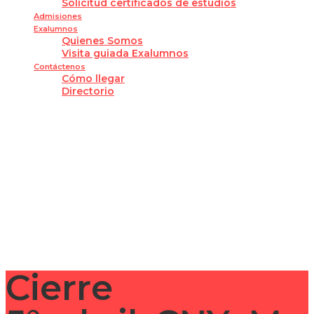
Solicitud certificados de estudios
Admisiones
Exalumnos
Quienes Somos
Visita guiada Exalumnos
Contáctenos
Cómo llegar
Directorio
¿Tienes alguna pregunta?
Enviar la consulta
Mensaje enviado
Cerrar
Cierre