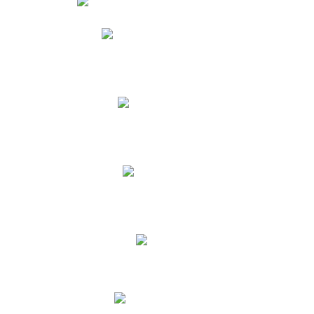
Phidias
Correo para Docentes
Biblioteca CNY
Cronograma
INEWS