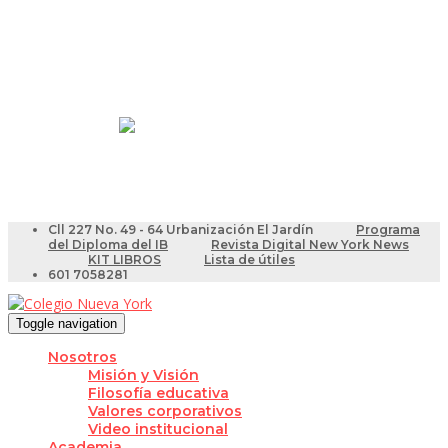
Resultados Pruebas Saber
Videotutoriales para Docentes
Cll 227 No. 49 - 64 Urbanización El Jardín
Programa
del Diploma del IB
Revista Digital New York News
KIT LIBROS
Lista de útiles
601 7058281
Toggle navigation
Nosotros
Misión y Visión
Filosofía educativa
Valores corporativos
Video institucional
Academia