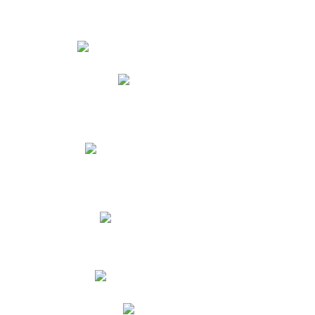
Estudiantes
Phidias
Biblioteca CNY
Cronograma de evaluaciones
Manual de Convivencia
Resultados Pruebas Saber