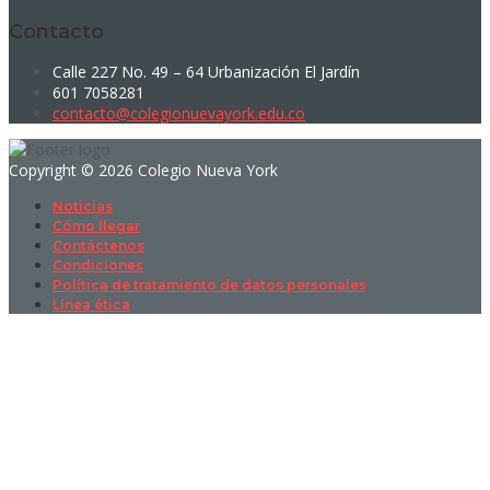
Contacto
Calle 227 No. 49 – 64 Urbanización El Jardín
601 7058281
contacto@colegionuevayork.edu.co
Copyright © 2026 Colegio Nueva York
Noticias
Cómo llegar
Contáctenos
Condiciones
Política de tratamiento de datos personales
Línea ética
Sign In
La contraseña debe tener un mínimo
de 8 caracteres de números y letras, y contener al menos 1 letra