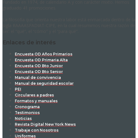
Fundado en 1974, de calendario A y con carácter mixto. Hemos
graduado 41 promociones.
La filosofía que orienta nuestra labor está enmarcada dentro de la
sigla RAAAASFADIAT-CIPE, en la cual resumimos nuestra razón de
ser: el “qué”, el “cómo” y el “para qué”.
Enlaces de interés
Encuesta OD Años Primarios
Encuesta OD Primaria Alta
Encuesta OD Bto Junior
Encuesta OD Bto Senior
Manual de convivencia
Manual de seguridad escolar
PEI
Circulares a padres
Formatos y manuales
Cronograma
Testimonios
Noticias
Revista Digital New York News
Trabaje con Nosotros
Uniformes