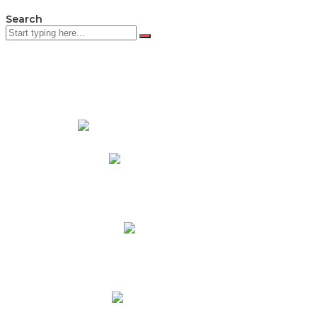
Search
PADRES DE FAMILIA
Padres CNY Online
Circulares a Padres
Cronograma