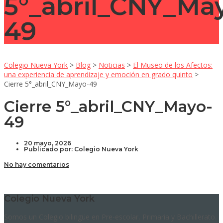
5°_abril_CNY_Ma
49
Colegio Nueva York
>
Blog
>
Noticias
>
El Museo de los Afectos:
una experiencia de aprendizaje y emoción en grado quinto
>
Cierre 5°_abril_CNY_Mayo-49
Cierre 5°_abril_CNY_Mayo-
49
20 mayo, 2026
Publicado por:
Colegio Nueva York
No hay comentarios
Colegio Nueva York
Somos un Colegio bilingüe en Pre-escolar, Primaria y Bachillerato.