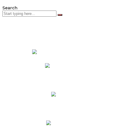
Search
PADRES DE FAMILIA
Padres CNY Online
Circulares a Padres
Cronograma