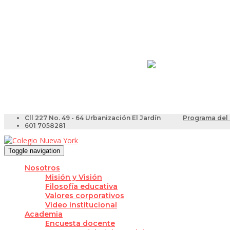
Resultados Pruebas Sa
Videotutoriales para Do
Cll 227 No. 49 - 64 Urbanización El Jardín
Programa del 
601 7058281
Toggle navigation
Nosotros
Misión y Visión
Filosofía educativa
Valores corporativos
Video institucional
Academia
Encuesta docente