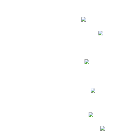
Estudian
Phidias
Biblioteca CNY
Cronograma de evaluac
Manual de Convivenc
Resultados Pruebas Sa