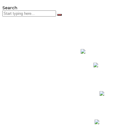
Search
PADRES DE F
Padres CNY Online
Circulares a Padres
Cronograma