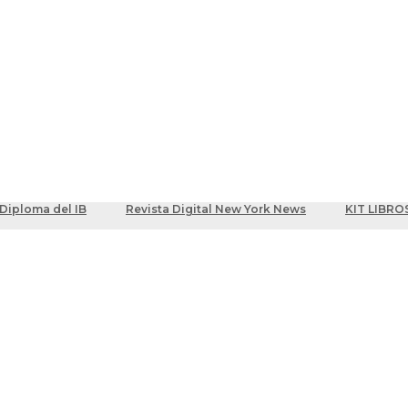
ber
centes
Diploma del IB
Revista Digital New York News
KIT LIBRO