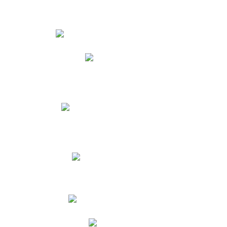
Estudiantes
Phidias
Biblioteca CNY
Cronograma de evaluaciones
Manual de Convivencia
Resultados Pruebas Saber