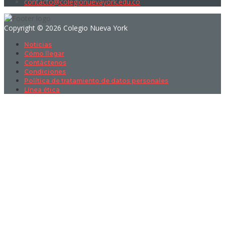
contacto@colegionuevayork.edu.co
Copyright © 2026 Colegio Nueva York
Noticias
Cómo llegar
Contáctenos
Condiciones
Política de tratamiento de datos personales
Línea ética
Sign In
La contraseña debe tener un mínimo
de 8 caracteres de números y letras, y contener al menos 1 letra
mayúscula
I want to sign up as instructor