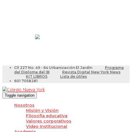
Resultados Pruebas Saber
Videotutoriales para Docentes
Cll 227 No. 49 - 64 Urbanización El Jardín
Programa
del Diploma del IB
Revista Digital New York News
KIT LIBROS
Lista de útiles
601 7058281
Toggle navigation
Nosotros
Misión y Visión
Filosofía educativa
Valores corporativos
Video institucional
Academia