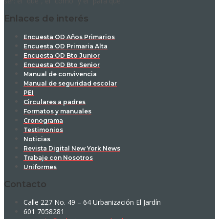
ser: el “qué”, el “cómo” y el “para qué”.
Enlaces de interés
Encuesta OD Años Primarios
Encuesta OD Primaria Alta
Encuesta OD Bto Junior
Encuesta OD Bto Senior
Manual de convivencia
Manual de seguridad escolar
PEI
Circulares a padres
Formatos y manuales
Cronograma
Testimonios
Noticias
Revista Digital New York News
Trabaje con Nosotros
Uniformes
Contacto
Calle 227 No. 49 – 64 Urbanización El Jardín
601 7058281