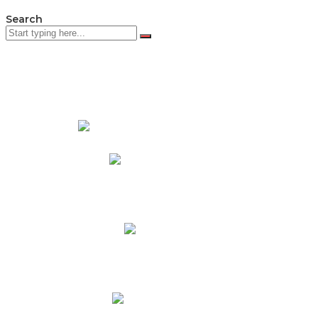
Search
PADRES DE FAMILIA
Padres CNY Online
Circulares a Padres
Cronograma