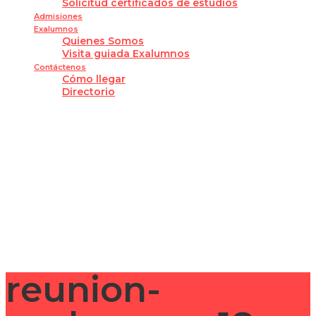
Solicitud certificados de estudios
Admisiones
Exalumnos
Quienes Somos
Visita guiada Exalumnos
Contáctenos
Cómo llegar
Directorio
¿Tienes alguna pregunta?
Enviar la consulta
Mensaje enviado
Cerrar
reunion-