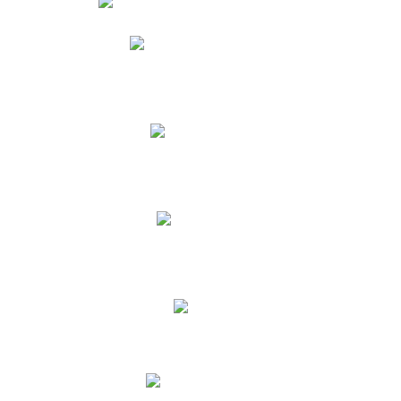
Phidias
Correo para Docentes
Biblioteca CNY
Cronograma
INEWS