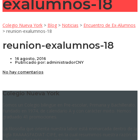
exalumnos-18
Colegio Nueva York
>
Blog
>
Noticias
>
Encuentro de Ex-Alumnos
>
reunion-exalumnos-18
reunion-exalumnos-18
16 agosto, 2016
Publicado por:
administradorCNY
No hay comentarios
Colegio Nueva York
Somos un Colegio bilingüe en Pre-escolar, Primaria y Bachillerato.
Fundado en 1974, de calendario A y con carácter mixto. Hemos
graduado 41 promociones.
La filosofía que orienta nuestra labor está enmarcada dentro de la
sigla RAAAASFADIAT-CIPE, en la cual resumimos nuestra razón de