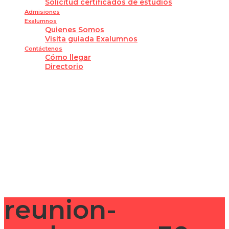
Solicitud certificados de estudios
Admisiones
Exalumnos
Quienes Somos
Visita guiada Exalumnos
Contáctenos
Cómo llegar
Directorio
¿Tienes alguna pregunta?
Enviar la consulta
Mensaje enviado
Cerrar
reunion-