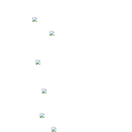
Estudiantes
Phidias
Biblioteca CNY
Cronograma de evaluaciones
Manual de Convivencia
Resultados Pruebas Saber