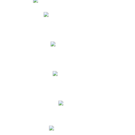
Phidias
Correo para Docentes
Biblioteca CNY
Cronograma
INEWS