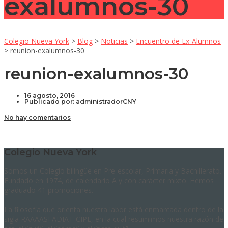
exalumnos-30
Colegio Nueva York
>
Blog
>
Noticias
>
Encuentro de Ex-Alumnos
>
reunion-exalumnos-30
reunion-exalumnos-30
16 agosto, 2016
Publicado por:
administradorCNY
No hay comentarios
Colegio Nueva York
Somos un Colegio bilingüe en Pre-escolar, Primaria y Bachillerato.
Fundado en 1974, de calendario A y con carácter mixto. Hemos
graduado 41 promociones.
La filosofía que orienta nuestra labor está enmarcada dentro de la
sigla RAAAASFADIAT-CIPE, en la cual resumimos nuestra razón de