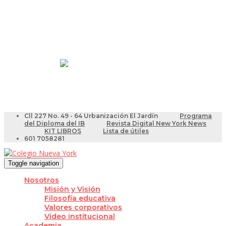
Resultados Pruebas Saber
Videotutoriales para Docentes
Cll 227 No. 49 - 64 Urbanización El Jardín
Programa
del Diploma del IB
Revista Digital New York News
KIT LIBROS
Lista de útiles
601 7058281
Toggle navigation
Nosotros
Misión y Visión
Filosofía educativa
Valores corporativos
Video institucional
Academia