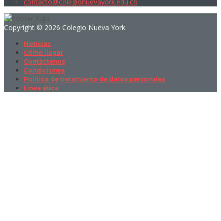
contacto@colegionuevayork.edu.co
Copyright © 2026 Colegio Nueva York
Noticias
Cómo llegar
Contáctenos
Condiciones
Política de tratamiento de datos personales
Línea ética
Sign In
La contraseña debe tener un mínimo
de 8 caracteres de números y letras, y contener al menos 1 letra
mayúscula
I want to sign up as instructor