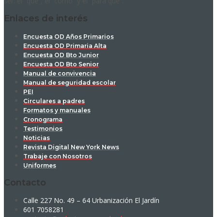
ser: el “qué”, el “cómo” y el “para qué”.
Enlaces de interés
Encuesta OD Años Primarios
Encuesta OD Primaria Alta
Encuesta OD Bto Junior
Encuesta OD Bto Senior
Manual de convivencia
Manual de seguridad escolar
PEI
Circulares a padres
Formatos y manuales
Cronograma
Testimonios
Noticias
Revista Digital New York News
Trabaje con Nosotros
Uniformes
Contacto
Calle 227 No. 49 – 64 Urbanización El Jardín
601 7058281