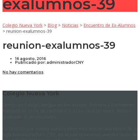
exalumnos-39
Colegio Nueva York
>
Blog
>
Noticias
>
Encuentro de Ex-Alumnos
>
reunion-exalumnos-39
reunion-exalumnos-39
16 agosto, 2016
Publicado por:
administradorCNY
No hay comentarios
Colegio Nueva York
Somos un Colegio bilingüe en Pre-escolar, Primaria y Bachillerato.
Fundado en 1974, de calendario A y con carácter mixto. Hemos
graduado 41 promociones.
La filosofía que orienta nuestra labor está enmarcada dentro de la
sigla RAAAASFADIAT-CIPE, en la cual resumimos nuestra razón de