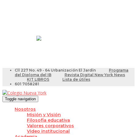
Resultados Pruebas Saber
Videotutoriales para Docentes
Cll 227 No. 49 - 64 Urbanización El Jardín
Programa
del Diploma del IB
Revista Digital New York News
KIT LIBROS
Lista de útiles
601 7058281
Toggle navigation
Nosotros
Misión y Visión
Filosofía educativa
Valores corporativos
Video institucional
Academia