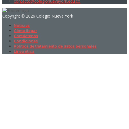
contacto@colegionuevayork.edu.co
Copyright © 2026 Colegio Nueva York
Noticias
Cómo llegar
Contáctenos
Condiciones
Política de tratamiento de datos personales
Línea ética
Sign In
La contraseña debe tener un mínimo
de 8 caracteres de números y letras, y contener al menos 1 letra
mayúscula
I want to sign up as instructor