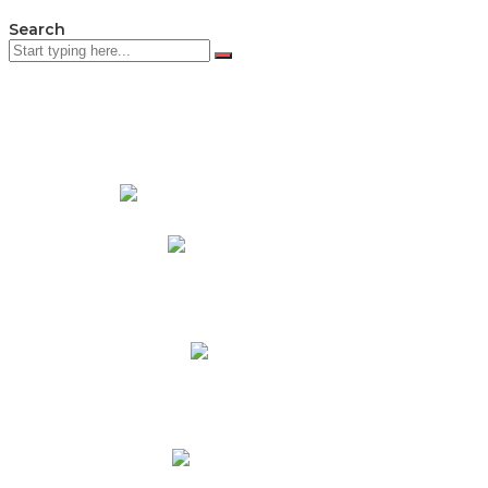
Search
PADRES DE FAMILIA
Padres CNY Online
Circulares a Padres
Cronograma