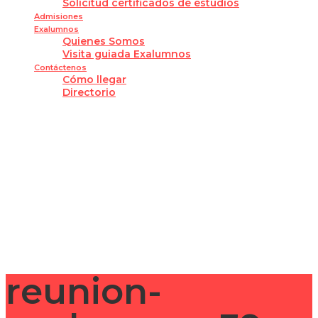
Solicitud certificados de estudios
Admisiones
Exalumnos
Quienes Somos
Visita guiada Exalumnos
Contáctenos
Cómo llegar
Directorio
¿Tienes alguna pregunta?
Enviar la consulta
Mensaje enviado
Cerrar
reunion-