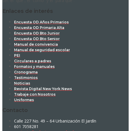
ser: el “qué”, el “cómo” y el “para qué”.
Enlaces de interés
Encuesta OD Años Primarios
Encuesta OD Primaria Alta
Encuesta OD Bto Junior
Encuesta OD Bto Senior
Manual de convivencia
Manual de seguridad escolar
PEI
Circulares a padres
Formatos y manuales
Cronograma
Testimonios
Noticias
Revista Digital New York News
Trabaje con Nosotros
Uniformes
Contacto
Calle 227 No. 49 – 64 Urbanización El Jardín
601 7058281