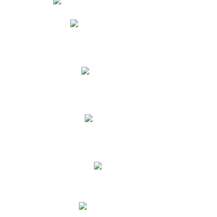
Phidias
Correo para Docentes
Biblioteca CNY
Cronograma
INEWS