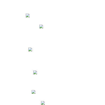
Estudiantes
Phidias
Biblioteca CNY
Cronograma de evaluaciones
Manual de Convivencia
Resultados Pruebas Saber