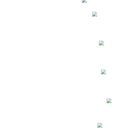
Phidias
Correo para Docent
Biblioteca CNY
Cronograma
INEWS