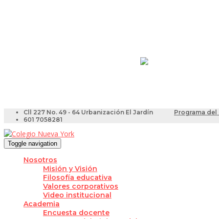
Resultados Pruebas Sa
Videotutoriales para Do
Cll 227 No. 49 - 64 Urbanización El Jardín
Programa del 
601 7058281
Toggle navigation
Nosotros
Misión y Visión
Filosofía educativa
Valores corporativos
Video institucional
Academia
Encuesta docente