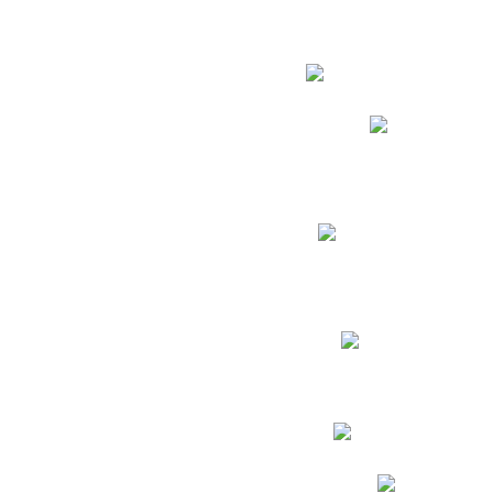
Estudian
Phidias
Biblioteca CNY
Cronograma de evaluac
Manual de Convivenc
Resultados Pruebas Sa