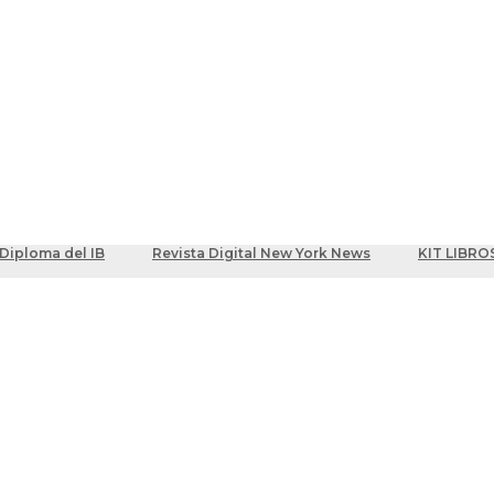
ber
centes
Diploma del IB
Revista Digital New York News
KIT LIBRO