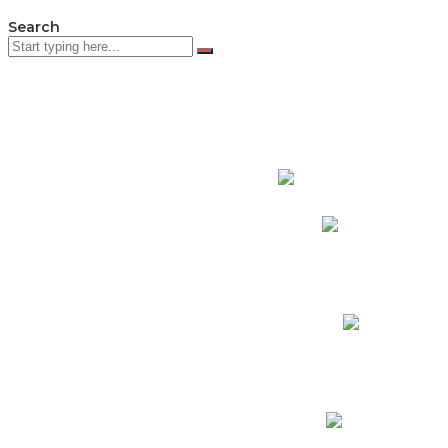
Search
PADRES DE F
Padres CNY Online
Circulares a Padres
Cronograma