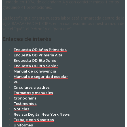
Fundado en 1974, de calendario A y con carácter mixto. Hemos
graduado 41 promociones.
La filosofía que orienta nuestra labor está enmarcada dentro de la
sigla RAAAASFADIAT-CIPE, en la cual resumimos nuestra razón de
ser: el “qué”, el “cómo” y el “para qué”.
Enlaces de interés
Encuesta OD Años Primarios
Encuesta OD Primaria Alta
Encuesta OD Bto Junior
Encuesta OD Bto Senior
Manual de convivencia
Manual de seguridad escolar
PEI
Circulares a padres
Formatos y manuales
Cronograma
Testimonios
Noticias
Revista Digital New York News
Trabaje con Nosotros
Uniformes