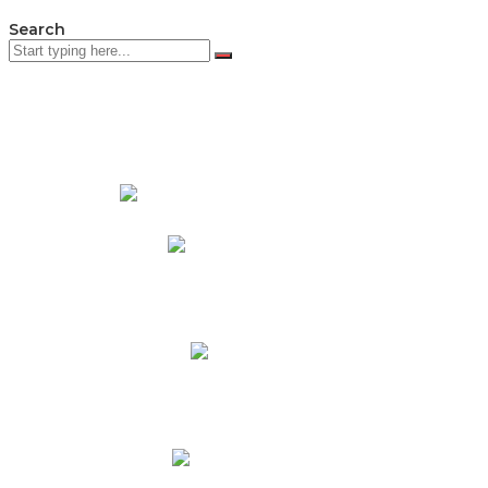
Search
PADRES DE FAMILIA
Padres CNY Online
Circulares a Padres
Cronograma