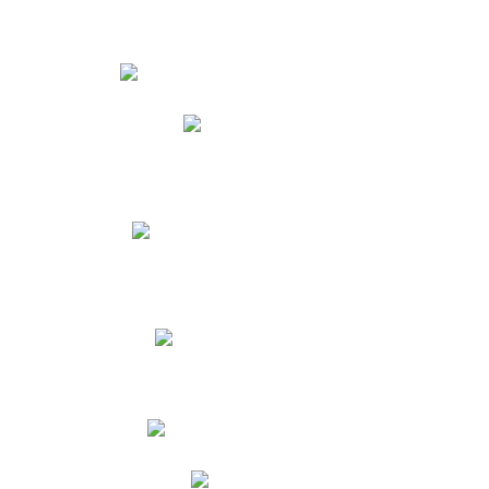
Estudiantes
Phidias
Biblioteca CNY
Cronograma de evaluaciones
Manual de Convivencia
Resultados Pruebas Saber