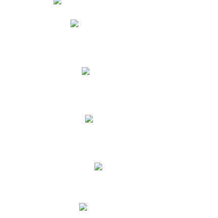
Phidias
Correo para Docentes
Biblioteca CNY
Cronograma
INEWS