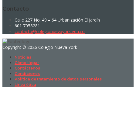
Contacto
Calle 227 No. 49 – 64 Urbanización El Jardín
601 7058281
contacto@colegionuevayork.edu.co
Copyright © 2026 Colegio Nueva York
Noticias
Cómo llegar
Contáctenos
Condiciones
Política de tratamiento de datos personales
Línea ética
Sign In
La contraseña debe tener un mínimo
de 8 caracteres de números y letras, y contener al menos 1 letra