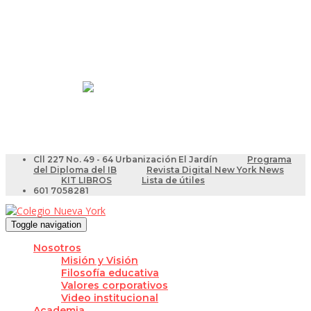
Resultados Pruebas Saber
Videotutoriales para Docentes
Cll 227 No. 49 - 64 Urbanización El Jardín
Programa
del Diploma del IB
Revista Digital New York News
KIT LIBROS
Lista de útiles
601 7058281
Toggle navigation
Nosotros
Misión y Visión
Filosofía educativa
Valores corporativos
Video institucional
Academia