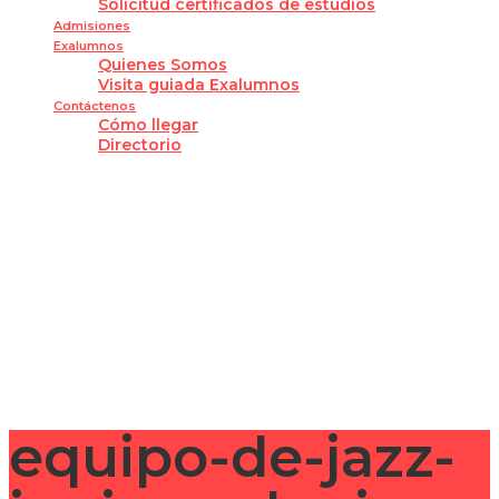
Solicitud certificados de estudios
Admisiones
Exalumnos
Quienes Somos
Visita guiada Exalumnos
Contáctenos
Cómo llegar
Directorio
¿Tienes alguna pregunta?
Enviar la consulta
Mensaje enviado
Cerrar
equipo-de-jazz-