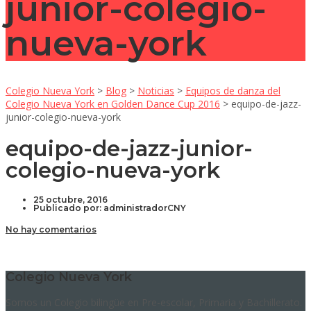
junior-colegio-
nueva-york
Colegio Nueva York
>
Blog
>
Noticias
>
Equipos de danza del
Colegio Nueva York en Golden Dance Cup 2016
>
equipo-de-jazz-
junior-colegio-nueva-york
equipo-de-jazz-junior-
colegio-nueva-york
25 octubre, 2016
Publicado por:
administradorCNY
No hay comentarios
Colegio Nueva York
Somos un Colegio bilingüe en Pre-escolar, Primaria y Bachillerato.