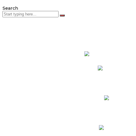
Search
PADRES DE F
Padres CNY Online
Circulares a Padres
Cronograma