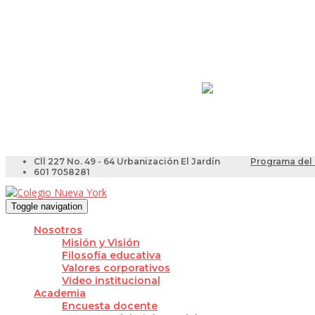
Resultados Pruebas Sa
Videotutoriales para Do
Cll 227 No. 49 - 64 Urbanización El Jardín
Programa del 
601 7058281
Toggle navigation
Nosotros
Misión y Visión
Filosofía educativa
Valores corporativos
Video institucional
Academia
Encuesta docente