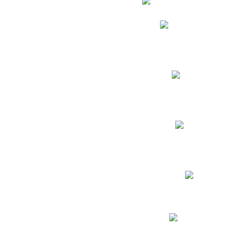
Phidias
Correo para Docent
Biblioteca CNY
Cronograma
INEWS