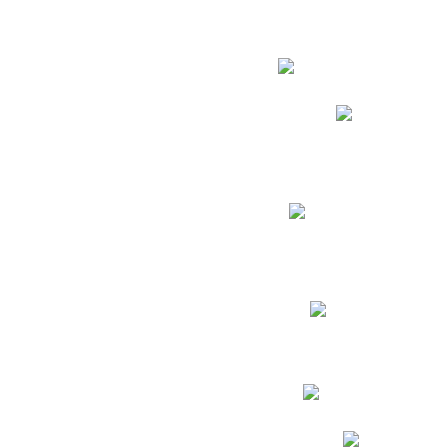
Estudian
Phidias
Biblioteca CNY
Cronograma de evaluac
Manual de Convivenc
Resultados Pruebas Sa