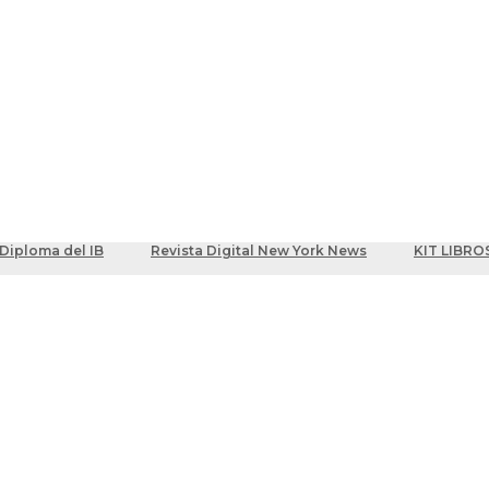
ber
centes
Diploma del IB
Revista Digital New York News
KIT LIBRO