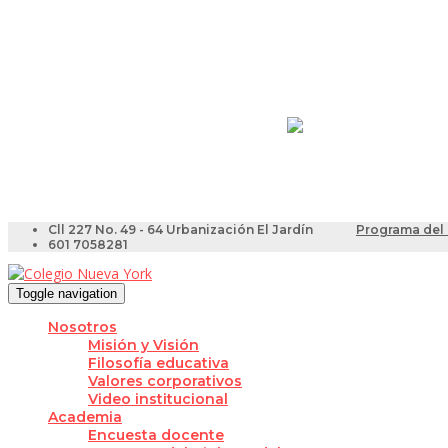
Resultados Pruebas Sa
Videotutoriales para Do
Cll 227 No. 49 - 64 Urbanización El Jardín
Programa del 
601 7058281
Toggle navigation
Nosotros
Misión y Visión
Filosofía educativa
Valores corporativos
Video institucional
Academia
Encuesta docente