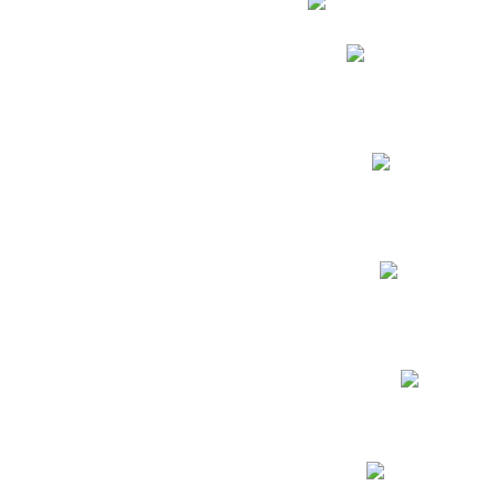
Phidias
Correo para Docent
Biblioteca CNY
Cronograma
INEWS