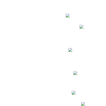
Estudian
Phidias
Biblioteca CNY
Cronograma de evaluac
Manual de Convivenc
Resultados Pruebas Sa