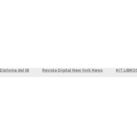
ber
centes
Diploma del IB
Revista Digital New York News
KIT LIBRO