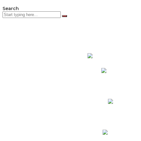
Search
PADRES DE F
Padres CNY Online
Circulares a Padres
Cronograma