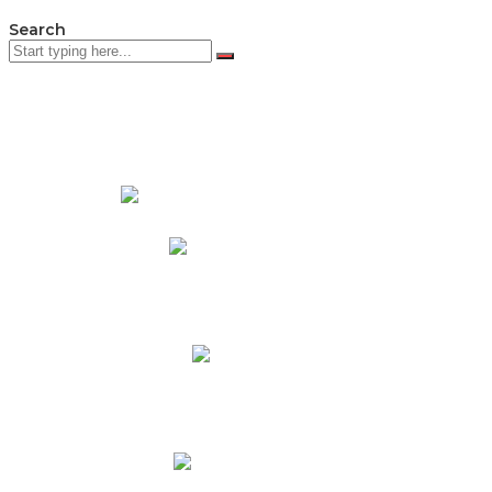
Search
PADRES DE FAMILIA
Padres CNY Online
Circulares a Padres
Cronograma