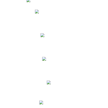
Phidias
Correo para Docentes
Biblioteca CNY
Cronograma
INEWS