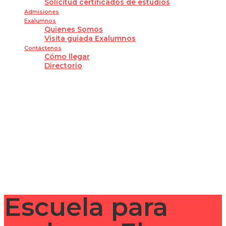
Solicitud certificados de estudios
Admisiones
Exalumnos
Quienes Somos
Visita guiada Exalumnos
Contáctenos
Cómo llegar
Directorio
¿Tienes alguna pregunta?
Enviar la consulta
Mensaje enviado
Cerrar
Escuela para