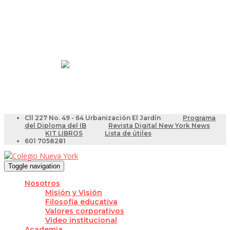
Resultados Pruebas Saber
Videotutoriales para Docentes
Cll 227 No. 49 - 64 Urbanización El Jardín
Programa
del Diploma del IB
Revista Digital New York News
KIT LIBROS
Lista de útiles
601 7058281
Toggle navigation
Nosotros
Misión y Visión
Filosofía educativa
Valores corporativos
Video institucional
Academia