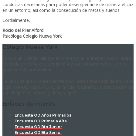
conductas necesarias
para
poder desempeñarse de manera eficaz
en un entorno; así como la consecución de metas y sueños.
Cordialmente,
Rocio del Pilar Alford
Psicóloga Colegio Nueva York
Colegio Nueva York
Somos un Colegio bilingüe en Pre-escolar, Primaria y Bachillerato.
Fundado en 1974, de calendario A y con carácter mixto. Hemos
graduado 41 promociones.
La filosofía que orienta nuestra labor está enmarcada dentro de la
sigla RAAAASFADIAT-CIPE, en la cual resumimos nuestra razón de
ser: el “qué”, el “cómo” y el “para qué”.
Enlaces de interés
Encuesta OD Años Primarios
Encuesta OD Primaria Alta
Encuesta OD Bto Junior
Encuesta OD Bto Senior