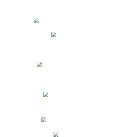
Estudiantes
Phidias
Biblioteca CNY
Cronograma de evaluaciones
Manual de Convivencia
Resultados Pruebas Saber