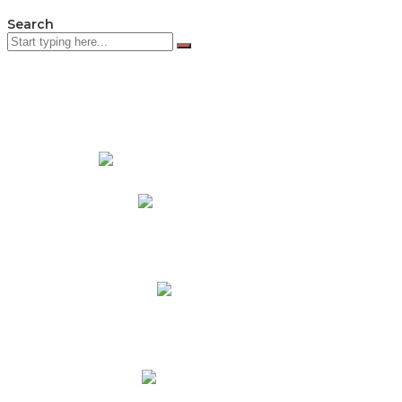
Search
PADRES DE FAMILIA
Padres CNY Online
Circulares a Padres
Cronograma