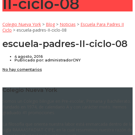
II-ciclo-08
Colegio Nueva York
>
Blog
>
Noticias
>
Escuela Para Padres II
Ciclo
>
escuela-padres-II-ciclo-08
escuela-padres-II-ciclo-08
4 agosto, 2016
Publicado por:
administradorCNY
No hay comentarios
Colegio Nueva York
Somos un Colegio bilingüe en Pre-escolar, Primaria y Bachillerato.
Fundado en 1974, de calendario A y con carácter mixto. Hemos
graduado 41 promociones.
La filosofía que orienta nuestra labor está enmarcada dentro de la
sigla RAAAASFADIAT-CIPE, en la cual resumimos nuestra razón de