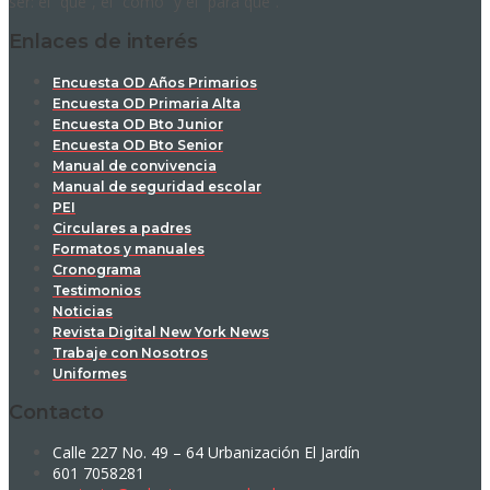
ser: el “qué”, el “cómo” y el “para qué”.
Enlaces de interés
Encuesta OD Años Primarios
Encuesta OD Primaria Alta
Encuesta OD Bto Junior
Encuesta OD Bto Senior
Manual de convivencia
Manual de seguridad escolar
PEI
Circulares a padres
Formatos y manuales
Cronograma
Testimonios
Noticias
Revista Digital New York News
Trabaje con Nosotros
Uniformes
Contacto
Calle 227 No. 49 – 64 Urbanización El Jardín
601 7058281