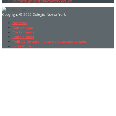
contacto@colegionuevayork.edu.co
Copyright © 2026 Colegio Nueva York
Noticias
Cómo llegar
Contáctenos
Condiciones
Política de tratamiento de datos personales
Línea ética
Sign In
La contraseña debe tener un mínimo
de 8 caracteres de números y letras, y contener al menos 1 letra
mayúscula
I want to sign up as instructor