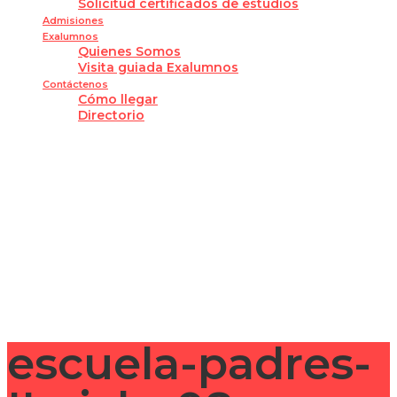
Solicitud certificados de estudios
Admisiones
Exalumnos
Quienes Somos
Visita guiada Exalumnos
Contáctenos
Cómo llegar
Directorio
¿Tienes alguna pregunta?
Enviar la consulta
Mensaje enviado
Cerrar
escuela-padres-