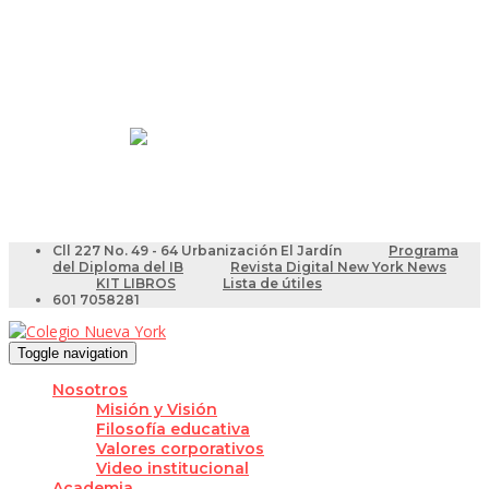
Resultados Pruebas Saber
Videotutoriales para Docentes
Cll 227 No. 49 - 64 Urbanización El Jardín
Programa
del Diploma del IB
Revista Digital New York News
KIT LIBROS
Lista de útiles
601 7058281
Toggle navigation
Nosotros
Misión y Visión
Filosofía educativa
Valores corporativos
Video institucional
Academia