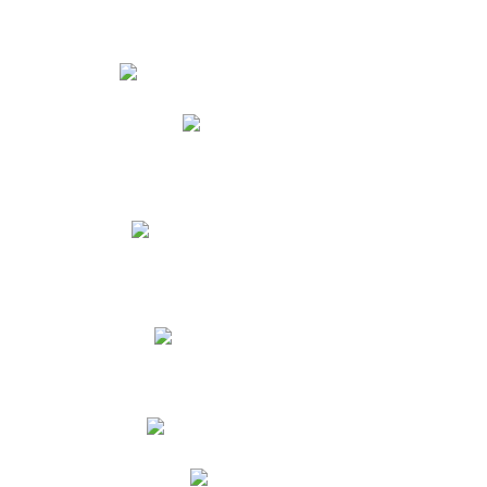
Estudiantes
Phidias
Biblioteca CNY
Cronograma de evaluaciones
Manual de Convivencia
Resultados Pruebas Saber