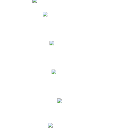
Phidias
Correo para Docentes
Biblioteca CNY
Cronograma
INEWS