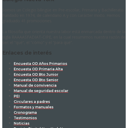
Somos un Colegio bilingüe en Pre-escolar, Primaria y Bachillerato.
Fundado en 1974, de calendario A y con carácter mixto. Hemos
graduado 41 promociones.
La filosofía que orienta nuestra labor está enmarcada dentro de la
sigla RAAAASFADIAT-CIPE, en la cual resumimos nuestra razón de
ser: el “qué”, el “cómo” y el “para qué”.
Enlaces de interés
Encuesta OD Años Primarios
Encuesta OD Primaria Alta
Encuesta OD Bto Junior
Encuesta OD Bto Senior
Manual de convivencia
Manual de seguridad escolar
PEI
Circulares a padres
Formatos y manuales
Cronograma
Testimonios
Noticias