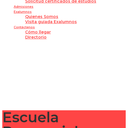
Solicitud certificados de estudios
Admisiones
Exalumnos
Quienes Somos
Visita guiada Exalumnos
Contáctenos
Cómo llegar
Directorio
¿Tienes alguna pregunta?
Enviar la consulta
Mensaje enviado
Cerrar
Escuela