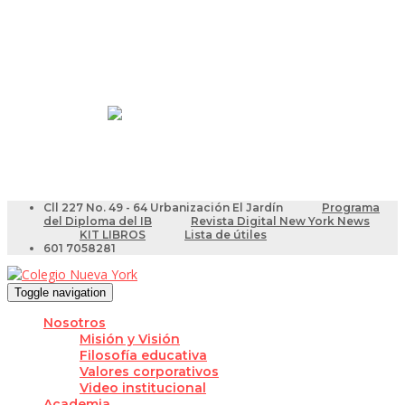
Resultados Pruebas Saber
Videotutoriales para Docentes
Cll 227 No. 49 - 64 Urbanización El Jardín
Programa
del Diploma del IB
Revista Digital New York News
KIT LIBROS
Lista de útiles
601 7058281
Toggle navigation
Nosotros
Misión y Visión
Filosofía educativa
Valores corporativos
Video institucional
Academia