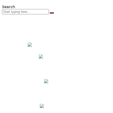
Search
PADRES DE FAMILIA
Padres CNY Online
Circulares a Padres
Cronograma