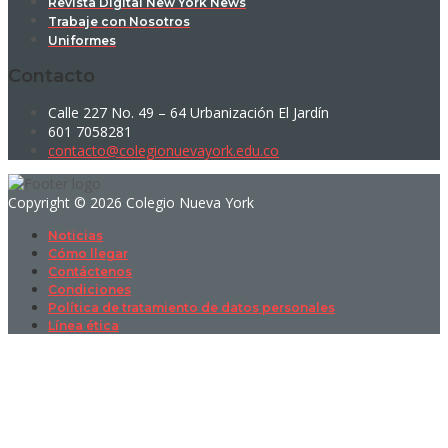
Revista Digital New York News
Trabaje con Nosotros
Uniformes
Contacto
Calle 227 No. 49 – 64 Urbanización El Jardín
601 7058281
contacto@colegionuevayork.edu.co
Copyright © 2026 Colegio Nueva York
Noticias
Cómo llegar
Contáctenos
Condiciones
Política de tratamiento de datos personales
Línea ética
Sign In