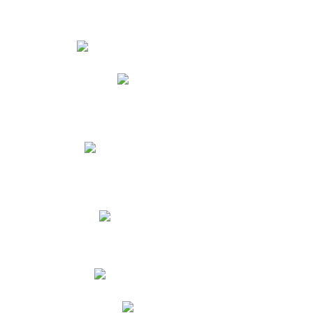
Estudiantes
Phidias
Biblioteca CNY
Cronograma de evaluaciones
Manual de Convivencia
Resultados Pruebas Saber