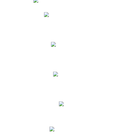
Phidias
Correo para Docentes
Biblioteca CNY
Cronograma
INEWS