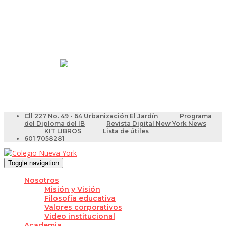
Resultados Pruebas Saber
Videotutoriales para Docentes
Cll 227 No. 49 - 64 Urbanización El Jardín
Programa
del Diploma del IB
Revista Digital New York News
KIT LIBROS
Lista de útiles
601 7058281
Toggle navigation
Nosotros
Misión y Visión
Filosofía educativa
Valores corporativos
Video institucional
Academia