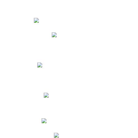
Estudiantes
Phidias
Biblioteca CNY
Cronograma de evaluaciones
Manual de Convivencia
Resultados Pruebas Saber