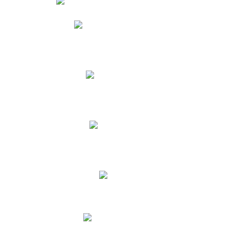
Phidias
Correo para Docentes
Biblioteca CNY
Cronograma
INEWS