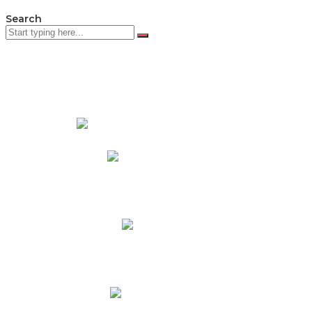
Search
PADRES DE FAMILIA
Padres CNY Online
Circulares a Padres
Cronograma