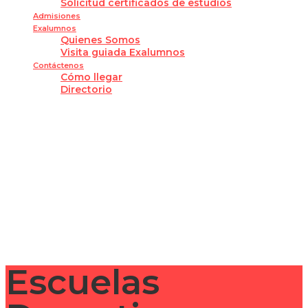
Solicitud certificados de estudios
Admisiones
Exalumnos
Quienes Somos
Visita guiada Exalumnos
Contáctenos
Cómo llegar
Directorio
¿Tienes alguna pregunta?
Enviar la consulta
Mensaje enviado
Cerrar
Escuelas