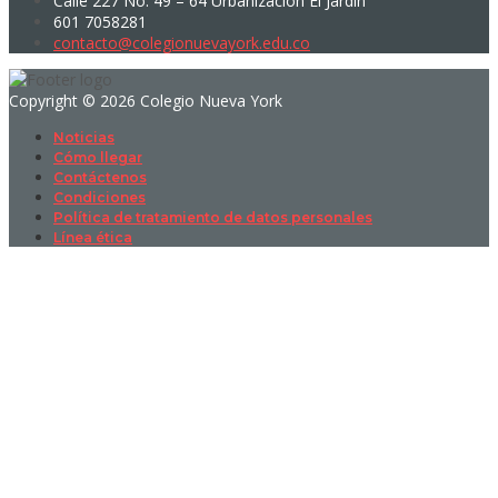
Calle 227 No. 49 – 64 Urbanización El Jardín
601 7058281
contacto@colegionuevayork.edu.co
Copyright © 2026 Colegio Nueva York
Noticias
Cómo llegar
Contáctenos
Condiciones
Política de tratamiento de datos personales
Línea ética
Sign In
La contraseña debe tener un mínimo
de 8 caracteres de números y letras, y contener al menos 1 letra
mayúscula