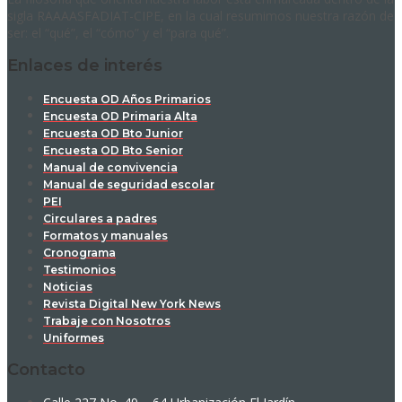
sigla RAAAASFADIAT-CIPE, en la cual resumimos nuestra razón de
ser: el “qué”, el “cómo” y el “para qué”.
Enlaces de interés
Encuesta OD Años Primarios
Encuesta OD Primaria Alta
Encuesta OD Bto Junior
Encuesta OD Bto Senior
Manual de convivencia
Manual de seguridad escolar
PEI
Circulares a padres
Formatos y manuales
Cronograma
Testimonios
Noticias
Revista Digital New York News
Trabaje con Nosotros
Uniformes
Contacto