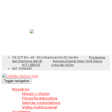
Resultados Pruebas Saber
Videotutoriales para Docentes
Cll 227 No. 49 - 64 Urbanización El Jardín
Programa
del Diploma del IB
Revista Digital New York News
KIT LIBROS
Lista de útiles
601 7058281
Toggle navigation
Nosotros
Misión y Visión
Filosofía educativa
Valores corporativos
Video institucional
Academia