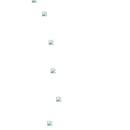
Phidias
Correo para Docentes
Biblioteca CNY
Cronograma
INEWS