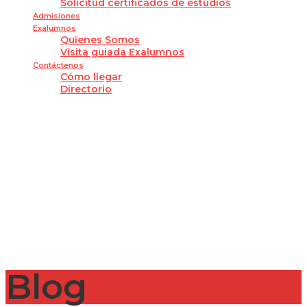
Solicitud certificados de estudios
Admisiones
Exalumnos
Quienes Somos
Visita guiada Exalumnos
Contáctenos
Cómo llegar
Directorio
¿Tienes alguna pregunta?
Enviar la consulta
Mensaje enviado
Cerrar
Blog