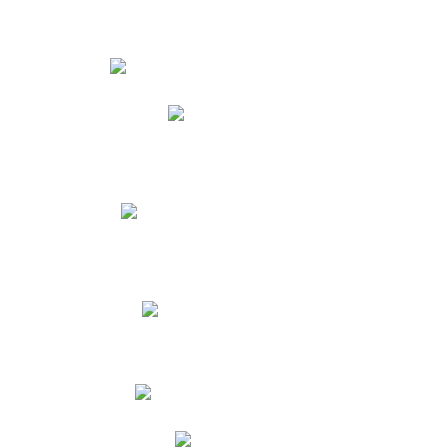
Estudiantes
Phidias
Biblioteca CNY
Cronograma de evaluaciones
Manual de Convivencia
Resultados Pruebas Saber