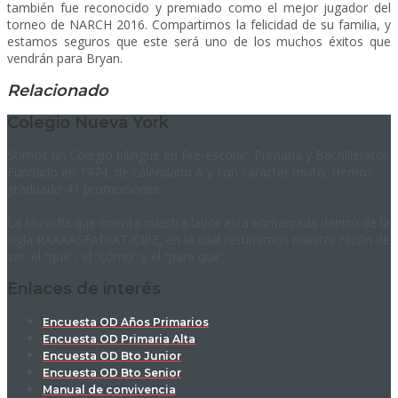
también fue reconocido y premiado como el mejor jugador del
torneo de NARCH 2016. Compartimos la felicidad de su familia, y
estamos seguros que este será uno de los muchos éxitos que
vendrán para Bryan.
Relacionado
Colegio Nueva York
Somos un Colegio bilingüe en Pre-escolar, Primaria y Bachillerato.
Fundado en 1974, de calendario A y con carácter mixto. Hemos
graduado 41 promociones.
La filosofía que orienta nuestra labor está enmarcada dentro de la
sigla RAAAASFADIAT-CIPE, en la cual resumimos nuestra razón de
ser: el “qué”, el “cómo” y el “para qué”.
Enlaces de interés
Encuesta OD Años Primarios
Encuesta OD Primaria Alta
Encuesta OD Bto Junior
Encuesta OD Bto Senior
Manual de convivencia