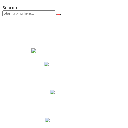
Search
PADRES DE FAMILIA
Padres CNY Online
Circulares a Padres
Cronograma