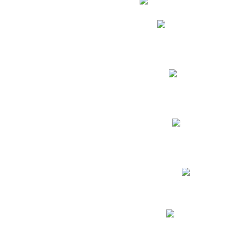
Phidias
Correo para Docent
Biblioteca CNY
Cronograma
INEWS