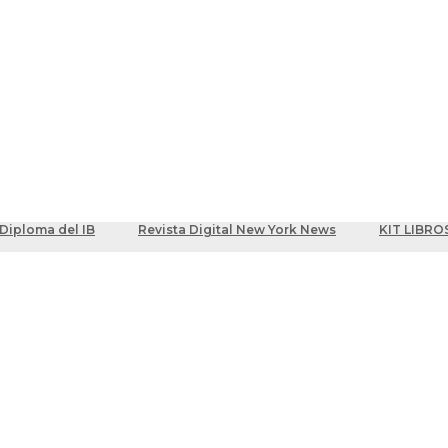
ber
centes
Diploma del IB
Revista Digital New York News
KIT LIBRO