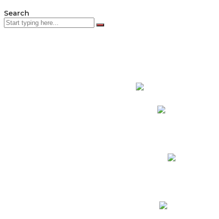
Search
PADRES DE F
Padres CNY Online
Circulares a Padres
Cronograma