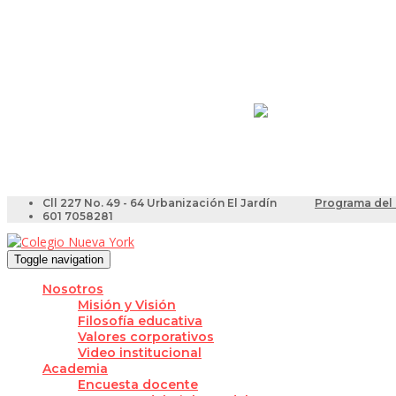
Resultados Pruebas Sa
Videotutoriales para Do
Cll 227 No. 49 - 64 Urbanización El Jardín
Programa del 
601 7058281
Toggle navigation
Nosotros
Misión y Visión
Filosofía educativa
Valores corporativos
Video institucional
Academia
Encuesta docente