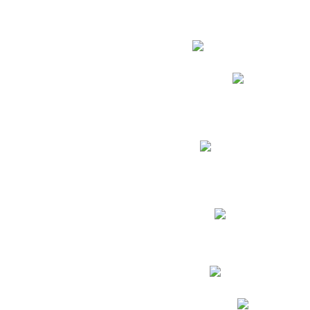
Estudian
Phidias
Biblioteca CNY
Cronograma de evaluac
Manual de Convivenc
Resultados Pruebas Sa