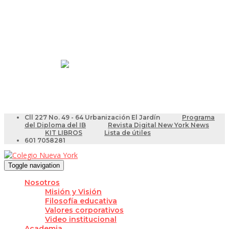
Resultados Pruebas Saber
Videotutoriales para Docentes
Cll 227 No. 49 - 64 Urbanización El Jardín
Programa
del Diploma del IB
Revista Digital New York News
KIT LIBROS
Lista de útiles
601 7058281
Toggle navigation
Nosotros
Misión y Visión
Filosofía educativa
Valores corporativos
Video institucional
Academia