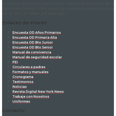
La filosofía que orienta nuestra labor está enmarcada dentro de la
sigla RAAAASFADIAT-CIPE, en la cual resumimos nuestra razón de
ser: el “qué”, el “cómo” y el “para qué”.
Enlaces de interés
Encuesta OD Años Primarios
Encuesta OD Primaria Alta
Encuesta OD Bto Junior
Encuesta OD Bto Senior
Manual de convivencia
Manual de seguridad escolar
PEI
Circulares a padres
Formatos y manuales
Cronograma
Testimonios
Noticias
Revista Digital New York News
Trabaje con Nosotros
Uniformes
Contacto