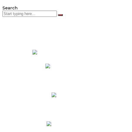
Search
PADRES DE FAMILIA
Padres CNY Online
Circulares a Padres
Cronograma