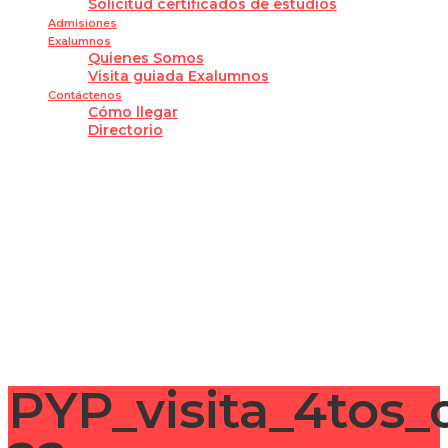
Solicitud certificados de estudios
Admisiones
Exalumnos
Quienes Somos
Visita guiada Exalumnos
Contáctenos
Cómo llegar
Directorio
¿Tienes alguna pregunta?
Enviar la consulta
Mensaje enviado
Cerrar
PYP_visita_4tos