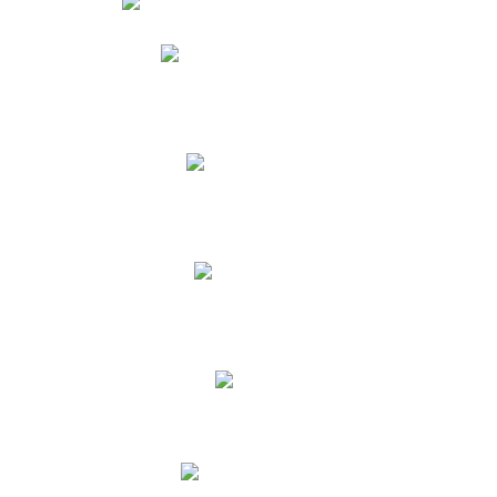
Phidias
Correo para Docentes
Biblioteca CNY
Cronograma
INEWS