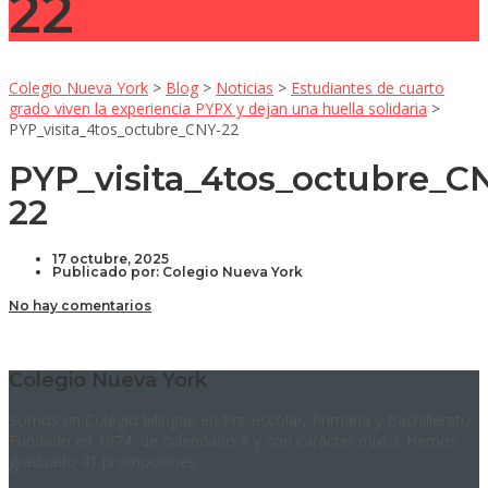
22
Colegio Nueva York
>
Blog
>
Noticias
>
Estudiantes de cuarto
grado viven la experiencia PYPX y dejan una huella solidaria
>
PYP_visita_4tos_octubre_CNY-22
PYP_visita_4tos_octubre_C
22
17 octubre, 2025
Publicado por:
Colegio Nueva York
No hay comentarios
Colegio Nueva York
Somos un Colegio bilingüe en Pre-escolar, Primaria y Bachillerato.
Fundado en 1974, de calendario A y con carácter mixto. Hemos
graduado 41 promociones.