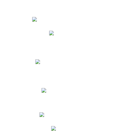
Estudiantes
Phidias
Biblioteca CNY
Cronograma de evaluaciones
Manual de Convivencia
Resultados Pruebas Saber