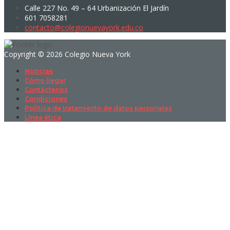
Calle 227 No. 49 – 64 Urbanización El Jardín
601 7058281
contacto@colegionuevayork.edu.co
Copyright © 2026 Colegio Nueva York
Noticias
Cómo llegar
Contáctenos
Condiciones
Política de tratamiento de datos personales
Línea ética
Sign In
La contraseña debe tener un mínimo
de 8 caracteres de números y letras, y contener al menos 1 letra
mayúscula