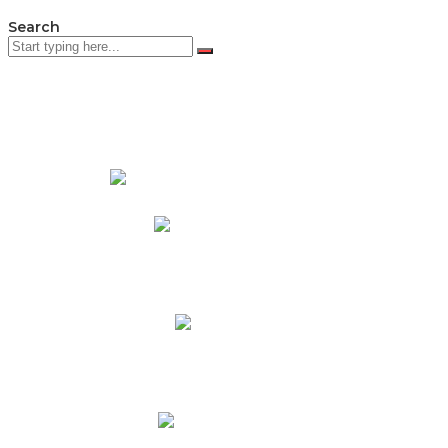
Search
PADRES DE FAMILIA
Padres CNY Online
Circulares a Padres
Cronograma