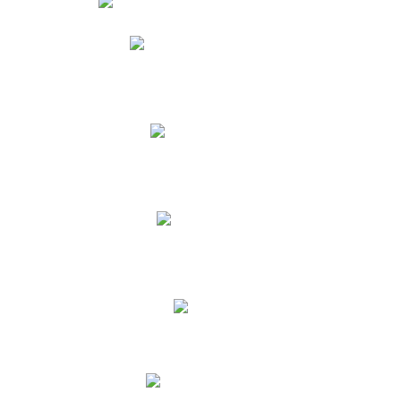
Phidias
Correo para Docentes
Biblioteca CNY
Cronograma
INEWS