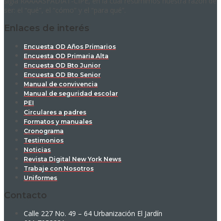
sigla RAAAASFADIAT-CIPE, en la cual resumimos nuestra razón de
ser: el “qué”, el “cómo” y el “para qué”.
Enlaces de interés
Encuesta OD Años Primarios
Encuesta OD Primaria Alta
Encuesta OD Bto Junior
Encuesta OD Bto Senior
Manual de convivencia
Manual de seguridad escolar
PEI
Circulares a padres
Formatos y manuales
Cronograma
Testimonios
Noticias
Revista Digital New York News
Trabaje con Nosotros
Uniformes
Contacto
Calle 227 No. 49 – 64 Urbanización El Jardín