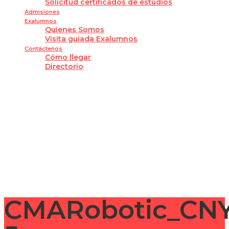
Solicitud certificados de estudios
Admisiones
Exalumnos
Quienes Somos
Visita guiada Exalumnos
Contáctenos
Cómo llegar
Directorio
¿Tienes alguna pregunta?
Enviar la consulta
Mensaje enviado
Cerrar
CMARobotic_CN