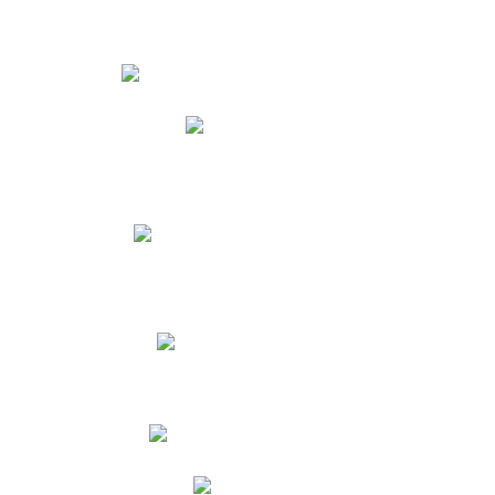
Estudiantes
Phidias
Biblioteca CNY
Cronograma de evaluaciones
Manual de Convivencia
Resultados Pruebas Saber