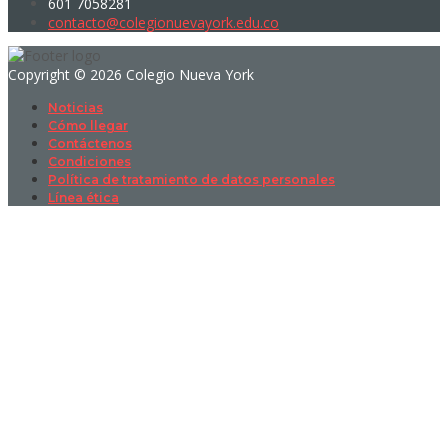
601 7058281
contacto@colegionuevayork.edu.co
Copyright © 2026 Colegio Nueva York
Noticias
Cómo llegar
Contáctenos
Condiciones
Política de tratamiento de datos personales
Línea ética
Sign In
La contraseña debe tener un mínimo
de 8 caracteres de números y letras, y contener al menos 1 letra
mayúscula
I want to sign up as instructor