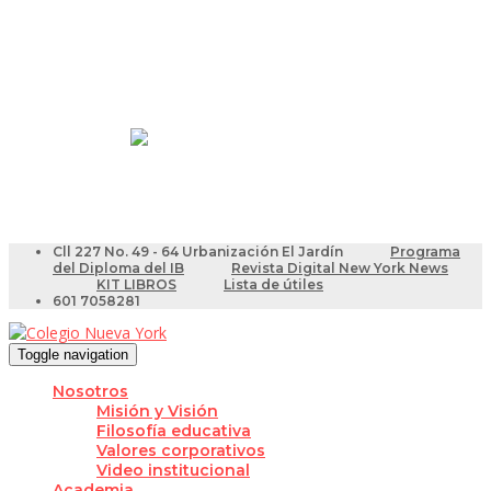
Resultados Pruebas Saber
Videotutoriales para Docentes
Cll 227 No. 49 - 64 Urbanización El Jardín
Programa
del Diploma del IB
Revista Digital New York News
KIT LIBROS
Lista de útiles
601 7058281
Toggle navigation
Nosotros
Misión y Visión
Filosofía educativa
Valores corporativos
Video institucional
Academia