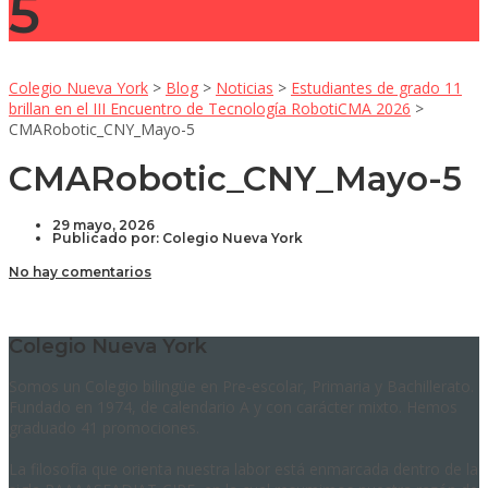
5
Colegio Nueva York
>
Blog
>
Noticias
>
Estudiantes de grado 11
brillan en el III Encuentro de Tecnología RobotiCMA 2026
>
CMARobotic_CNY_Mayo-5
CMARobotic_CNY_Mayo-5
29 mayo, 2026
Publicado por:
Colegio Nueva York
No hay comentarios
Colegio Nueva York
Somos un Colegio bilingüe en Pre-escolar, Primaria y Bachillerato.
Fundado en 1974, de calendario A y con carácter mixto. Hemos
graduado 41 promociones.
La filosofía que orienta nuestra labor está enmarcada dentro de la