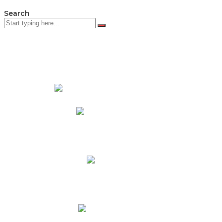
Search
PADRES DE FAMILIA
Padres CNY Online
Circulares a Padres
Cronograma