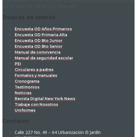
sigla RAAAASFADIAT-CIPE, en la cual resumimos nuestra razón de
ser: el “qué”, el “cómo” y el “para qué”.
Enlaces de interés
Encuesta OD Años Primarios
Encuesta OD Primaria Alta
Encuesta OD Bto Junior
Encuesta OD Bto Senior
Manual de convivencia
Manual de seguridad escolar
PEI
Circulares a padres
Formatos y manuales
Cronograma
Testimonios
Noticias
Revista Digital New York News
Trabaje con Nosotros
Uniformes
Contacto
Calle 227 No. 49 – 64 Urbanización El Jardín