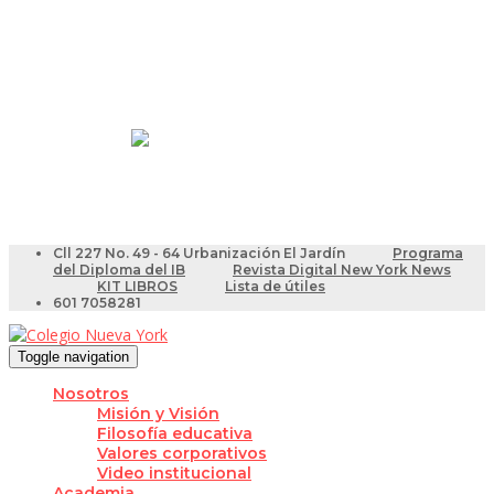
Resultados Pruebas Saber
Videotutoriales para Docentes
Cll 227 No. 49 - 64 Urbanización El Jardín
Programa
del Diploma del IB
Revista Digital New York News
KIT LIBROS
Lista de útiles
601 7058281
Toggle navigation
Nosotros
Misión y Visión
Filosofía educativa
Valores corporativos
Video institucional
Academia