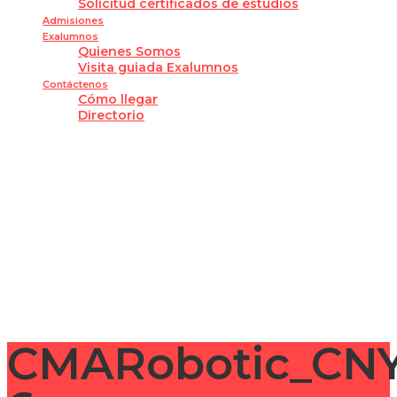
Solicitud certificados de estudios
Admisiones
Exalumnos
Quienes Somos
Visita guiada Exalumnos
Contáctenos
Cómo llegar
Directorio
¿Tienes alguna pregunta?
Enviar la consulta
Mensaje enviado
Cerrar
CMARobotic_CN