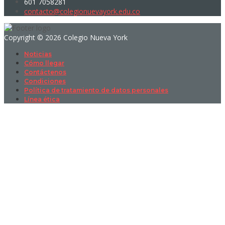
601 7058281
contacto@colegionuevayork.edu.co
Copyright © 2026 Colegio Nueva York
Noticias
Cómo llegar
Contáctenos
Condiciones
Política de tratamiento de datos personales
Línea ética
Sign In
La contraseña debe tener un mínimo
de 8 caracteres de números y letras, y contener al menos 1 letra
mayúscula
I want to sign up as instructor