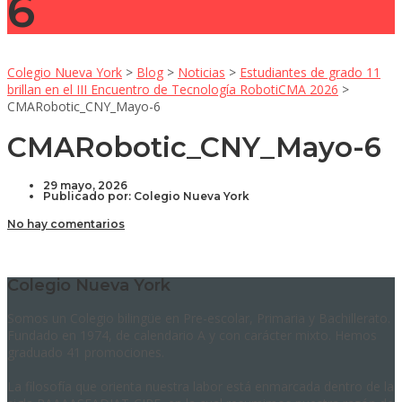
6
Colegio Nueva York
>
Blog
>
Noticias
>
Estudiantes de grado 11
brillan en el III Encuentro de Tecnología RobotiCMA 2026
>
CMARobotic_CNY_Mayo-6
CMARobotic_CNY_Mayo-6
29 mayo, 2026
Publicado por:
Colegio Nueva York
No hay comentarios
Colegio Nueva York
Somos un Colegio bilingüe en Pre-escolar, Primaria y Bachillerato.
Fundado en 1974, de calendario A y con carácter mixto. Hemos
graduado 41 promociones.
La filosofía que orienta nuestra labor está enmarcada dentro de la