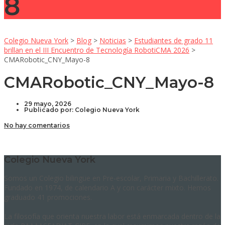
8
Colegio Nueva York
>
Blog
>
Noticias
>
Estudiantes de grado 11
brillan en el III Encuentro de Tecnología RobotiCMA 2026
>
CMARobotic_CNY_Mayo-8
CMARobotic_CNY_Mayo-8
29 mayo, 2026
Publicado por:
Colegio Nueva York
No hay comentarios
Colegio Nueva York
Somos un Colegio bilingüe en Pre-escolar, Primaria y Bachillerato.
Fundado en 1974, de calendario A y con carácter mixto. Hemos
graduado 41 promociones.
La filosofía que orienta nuestra labor está enmarcada dentro de la