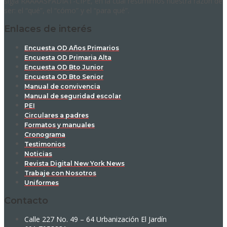
sigla RAAAASFADIAT-CIPE, en la cual resumimos nuestra razón de
ser: el “qué”, el “cómo” y el “para qué”.
Enlaces de interés
Encuesta OD Años Primarios
Encuesta OD Primaria Alta
Encuesta OD Bto Junior
Encuesta OD Bto Senior
Manual de convivencia
Manual de seguridad escolar
PEI
Circulares a padres
Formatos y manuales
Cronograma
Testimonios
Noticias
Revista Digital New York News
Trabaje con Nosotros
Uniformes
Contacto
Calle 227 No. 49 – 64 Urbanización El Jardín