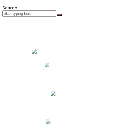
Search
PADRES DE FAMILIA
Padres CNY Online
Circulares a Padres
Cronograma