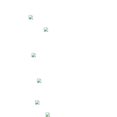
Estudiantes
Phidias
Biblioteca CNY
Cronograma de evaluaciones
Manual de Convivencia
Resultados Pruebas Saber