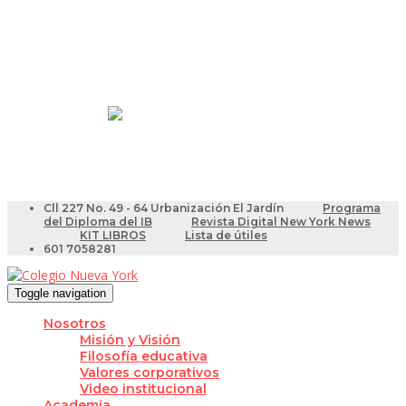
Resultados Pruebas Saber
Videotutoriales para Docentes
Cll 227 No. 49 - 64 Urbanización El Jardín
Programa
del Diploma del IB
Revista Digital New York News
KIT LIBROS
Lista de útiles
601 7058281
Toggle navigation
Nosotros
Misión y Visión
Filosofía educativa
Valores corporativos
Video institucional
Academia