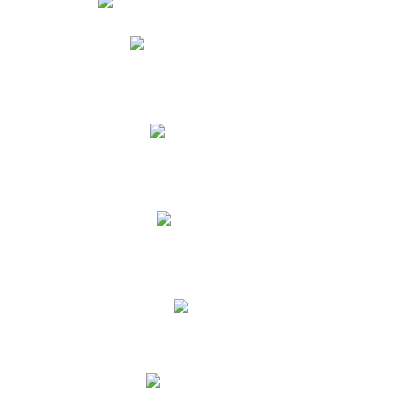
Phidias
Correo para Docentes
Biblioteca CNY
Cronograma
INEWS