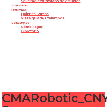
Solicitud certificados de estudios
Admisiones
Exalumnos
Quienes Somos
Visita guiada Exalumnos
Contáctenos
Cómo llegar
Directorio
¿Tienes alguna pregunta?
Enviar la consulta
Mensaje enviado
Cerrar
CMARobotic_CN