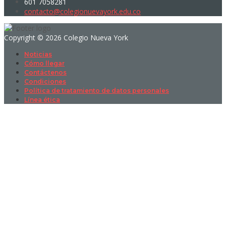
601 7058281
contacto@colegionuevayork.edu.co
Copyright © 2026 Colegio Nueva York
Noticias
Cómo llegar
Contáctenos
Condiciones
Política de tratamiento de datos personales
Línea ética
Sign In
La contraseña debe tener un mínimo
de 8 caracteres de números y letras, y contener al menos 1 letra
mayúscula
I want to sign up as instructor